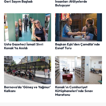
Geri Sayım Başladı
İnsanları Atölyelerde
Buluşuyor
Usta Gazeteci İsmail Sivri
Başkan Eşki'den Çamdibi'nde
Konak'ta Anıldı
Esnaf Turu
Bornova'da 'Güneş ve Yağmur'
Konak'ın Cumhuriyet
Kalkanı
Kütüphaneleri'nde Sınav
Maratonu