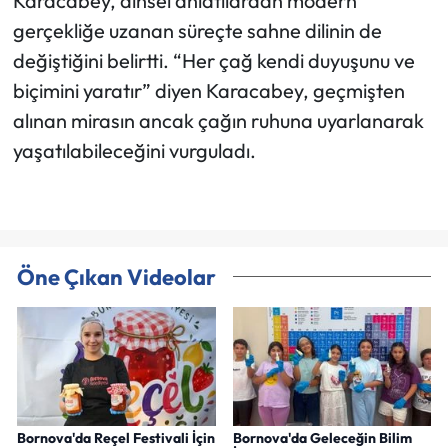
Karacabey, dinsel anlatılardan modern
gerçekliğe uzanan süreçte sahne dilinin de
değiştiğini belirtti. “Her çağ kendi duyuşunu ve
biçimini yaratır” diyen Karacabey, geçmişten
alınan mirasın ancak çağın ruhuna uyarlanarak
yaşatılabileceğini vurguladı.
Öne Çıkan Videolar
Bornova'da Reçel Festivali İçin
Bornova'da Geleceğin Bilim