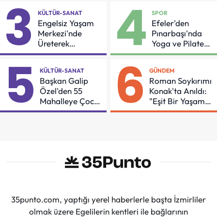
3
4
KÜLTÜR-SANAT
SPOR
Engelsiz Yaşam
Efeler'den
Merkezi'nde
Pınarbaşı'nda
Üreterek
Yoga ve Pilates
Güçleniyorlar
Buluşması
5
6
KÜLTÜR-SANAT
GÜNDEM
Başkan Galip
Roman Soykırımı
Özel'den 55
Konak'ta Anıldı:
Mahalleye Çocuk
"Eşit Bir Yaşam
Şenliği
İçin Mücadeleyi
Sürdüreceğiz"
35punto.com, yaptığı yerel haberlerle başta İzmirliler
olmak üzere Egelilerin kentleri ile bağlarının