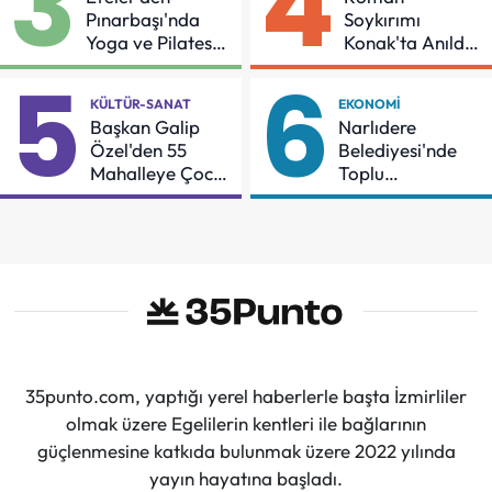
3
4
Pınarbaşı'nda
Soykırımı
Yoga ve Pilates
Konak'ta Anıldı:
Buluşması
"Eşit Bir Yaşam
5
6
İçin Mücadeleyi
KÜLTÜR-SANAT
EKONOMI
Sürdüreceğiz"
Başkan Galip
Narlıdere
Özel'den 55
Belediyesi'nde
Mahalleye Çocuk
Toplu
Şenliği
Sözleşmeye
İmzalar Atıldı
35punto.com, yaptığı yerel haberlerle başta İzmirliler
olmak üzere Egelilerin kentleri ile bağlarının
güçlenmesine katkıda bulunmak üzere 2022 yılında
yayın hayatına başladı.