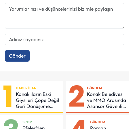
Gönder
1
2
HABER İLAN
GÜNDEM
Konaklıların Eski
Konak Belediyesi
Giysileri Çöpe Değil
ve MMO Arasında
Geri Dönüşüme
Asansör Güvenliği
Gidiyor
İçin Önemli
Protokol
SPOR
GÜNDEM
Efeler'den
Roman