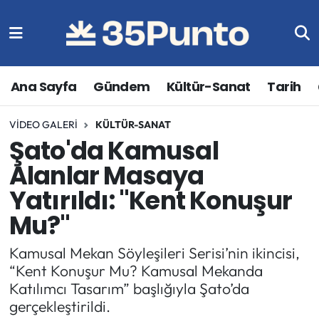
Ana Sayfa
Gündem
Kültür-Sanat
Tarih
VIDEO GALERI
KÜLTÜR-SANAT
Şato'da Kamusal
Alanlar Masaya
Yatırıldı: "Kent Konuşur
Mu?"
Kamusal Mekan Söyleşileri Serisi’nin ikincisi,
“Kent Konuşur Mu? Kamusal Mekanda
Katılımcı Tasarım” başlığıyla Şato’da
gerçekleştirildi.