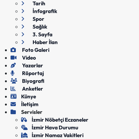
Tarih
İnfografik
Spor
Sağlık
3. Sayfa
Haber İlan
Foto Galeri
Video
Yazarlar
Röportaj
Biyografi
Anketler
Künye
İletişim
Servisler
İzmir Nöbetçi Eczaneler
İzmir Hava Durumu
İzmir Namaz Vakitleri