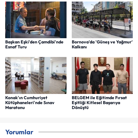
Başkan Eşki'den Çamdibi'nde
Bornova'da 'Güneş ve Yağmur'
Esnaf Turu
Kalkanı
Konak'ın Cumhuriyet
BELGEM ile Eğitimde Fırsat
Kütüphaneleri'nde Sınav
Eşitliği Kitlesel Başarıya
Maratonu
Dönüştü
Yorumlar