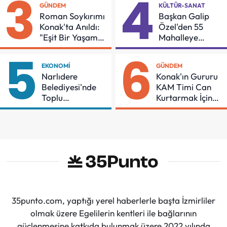
3
4
GÜNDEM
KÜLTÜR-SANAT
Roman Soykırımı
Başkan Galip
Konak'ta Anıldı:
Özel'den 55
"Eşit Bir Yaşam
Mahalleye
İçin Mücadeleyi
Çocuk Şenliği
5
6
Sürdüreceğiz"
EKONOMI
GÜNDEM
Narlıdere
Konak'ın Gururu
Belediyesi'nde
KAM Timi Can
Toplu
Kurtarmak İçin
Sözleşmeye
Demir Aldı
İmzalar Atıldı
35punto.com, yaptığı yerel haberlerle başta İzmirliler
olmak üzere Egelilerin kentleri ile bağlarının
güçlenmesine katkıda bulunmak üzere 2022 yılında