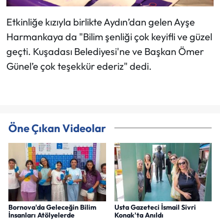
Etkinliğe kızıyla birlikte Aydın’dan gelen Ayşe
Harmankaya da "Bilim şenliği çok keyifli ve güzel
geçti. Kuşadası Belediyesi'ne ve Başkan Ömer
Günel’e çok teşekkür ederiz" dedi.
Öne Çıkan Videolar
Bornova'da Geleceğin Bilim
Usta Gazeteci İsmail Sivri
İnsanları Atölyelerde
Konak'ta Anıldı