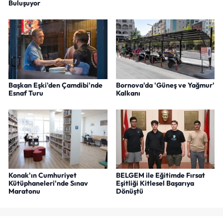
Buluşuyor
Başkan Eşki'den Çamdibi'nde
Bornova'da 'Güneş ve Yağmur'
Esnaf Turu
Kalkanı
Konak'ın Cumhuriyet
BELGEM ile Eğitimde Fırsat
Kütüphaneleri'nde Sınav
Eşitliği Kitlesel Başarıya
Maratonu
Dönüştü