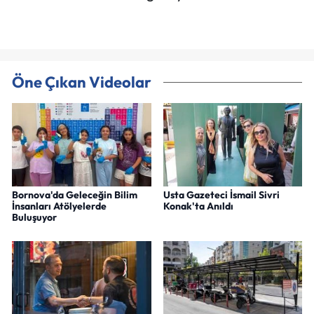
Öne Çıkan Videolar
Bornova'da Geleceğin Bilim
Usta Gazeteci İsmail Sivri
İnsanları Atölyelerde
Konak'ta Anıldı
Buluşuyor