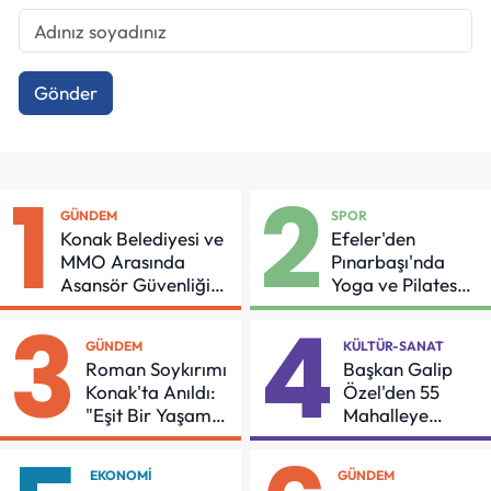
Gönder
1
2
GÜNDEM
SPOR
Konak Belediyesi ve
Efeler'den
MMO Arasında
Pınarbaşı'nda
Asansör Güvenliği
Yoga ve Pilates
İçin Önemli Protokol
Buluşması
3
4
GÜNDEM
KÜLTÜR-SANAT
Roman Soykırımı
Başkan Galip
Konak'ta Anıldı:
Özel'den 55
"Eşit Bir Yaşam
Mahalleye
İçin Mücadeleyi
Çocuk Şenliği
Sürdüreceğiz"
EKONOMI
GÜNDEM