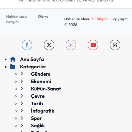
herhangi bir ortamda kullanılamaz ve yayınlanamaz
Hakkımızda
Künye
Haber Yazılımı:
TE Bilişim
| Copyright
İletişim
© 2026
Ana Sayfa
Kategoriler
Gündem
Ekonomi
Kültür-Sanat
Çevre
Tarih
İnfografik
Spor
Sağlık