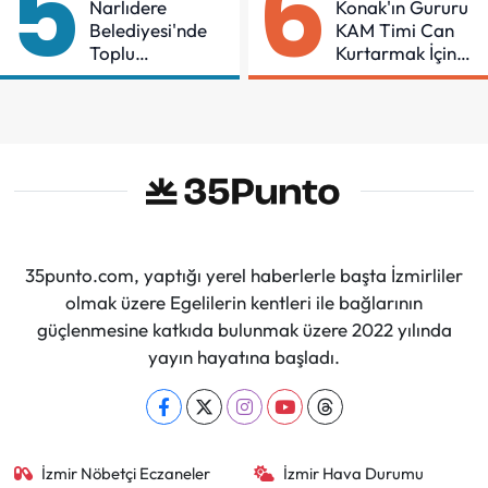
5
6
Narlıdere
Konak'ın Gururu
Belediyesi'nde
KAM Timi Can
Toplu
Kurtarmak İçin
Sözleşmeye
Demir Aldı
İmzalar Atıldı
35punto.com, yaptığı yerel haberlerle başta İzmirliler
olmak üzere Egelilerin kentleri ile bağlarının
güçlenmesine katkıda bulunmak üzere 2022 yılında
yayın hayatına başladı.
İzmir Nöbetçi Eczaneler
İzmir Hava Durumu