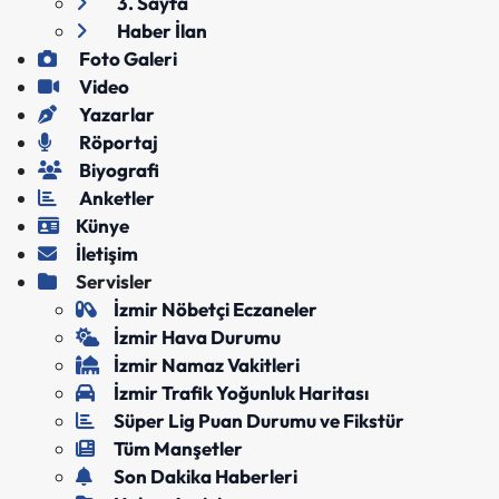
3. Sayfa
Haber İlan
Foto Galeri
Video
Yazarlar
Röportaj
Biyografi
Anketler
Künye
İletişim
Servisler
İzmir Nöbetçi Eczaneler
İzmir Hava Durumu
İzmir Namaz Vakitleri
İzmir Trafik Yoğunluk Haritası
Süper Lig Puan Durumu ve Fikstür
Tüm Manşetler
Son Dakika Haberleri