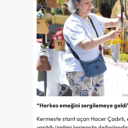
“Herkes emeğini sergilemeye geldi
Kermeste stant açan Hacer Çadırlı, 
yaptığı üretimi kermeste değerlendir