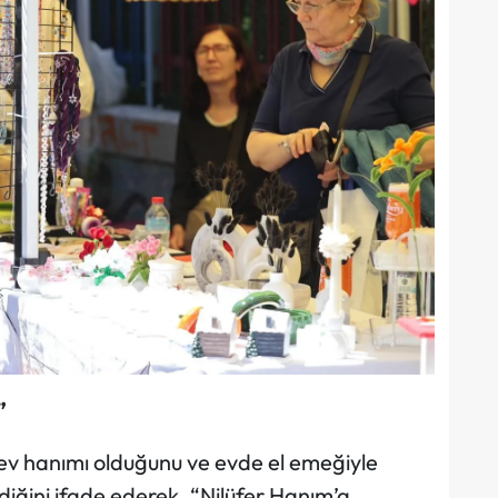
”
ev hanımı olduğunu ve evde el emeğiyle
diğini ifade ederek, “Nilüfer Hanım’a