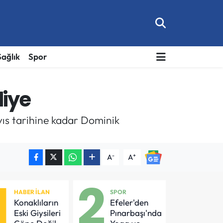
Sağlık
Spor
diye
ıs tarihine kadar Dominik
-
+
A
A
1
2
HABER İLAN
SPOR
Konaklıların
Efeler'den
Eski Giysileri
Pınarbaşı'nda