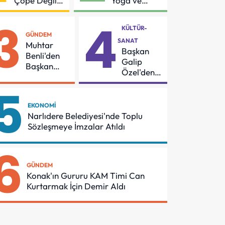
Çöpe Değil
Yoga ve
Geri
Pilates
3
4
Dönüşüme
Buluşması
KÜLTÜR-
Gidiyor
GÜNDEM
SANAT
Muhtar
Başkan
Benli'den
Galip
Başkan
Özel'den
Yetişkin'e
55
5
Teşekkür
Mahalleye
Çocuk
EKONOMI
Şenliği
Narlıdere Belediyesi'nde Toplu
Sözleşmeye İmzalar Atıldı
6
GÜNDEM
Konak'ın Gururu KAM Timi Can
Kurtarmak İçin Demir Aldı