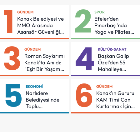
1
2
GÜNDEM
SPOR
Konak Belediyesi ve
Efeler'den
MMO Arasında
Pınarbaşı'nda
Asansör Güvenliği
Yoga ve Pilates
İçin Önemli Protokol
Buluşması
3
4
GÜNDEM
KÜLTÜR-SANAT
Roman Soykırımı
Başkan Galip
Konak'ta Anıldı:
Özel'den 55
"Eşit Bir Yaşam
Mahalleye
İçin Mücadeleyi
Çocuk Şenliği
5
6
Sürdüreceğiz"
EKONOMI
GÜNDEM
Narlıdere
Konak'ın Gururu
Belediyesi'nde
KAM Timi Can
Toplu
Kurtarmak İçin
Sözleşmeye
Demir Aldı
İmzalar Atıldı