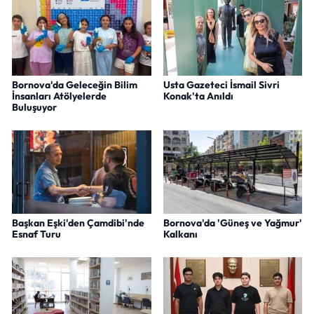
Bornova'da Geleceğin Bilim
Usta Gazeteci İsmail Sivri
İnsanları Atölyelerde
Konak'ta Anıldı
Buluşuyor
Başkan Eşki'den Çamdibi'nde
Bornova'da 'Güneş ve Yağmur'
Esnaf Turu
Kalkanı