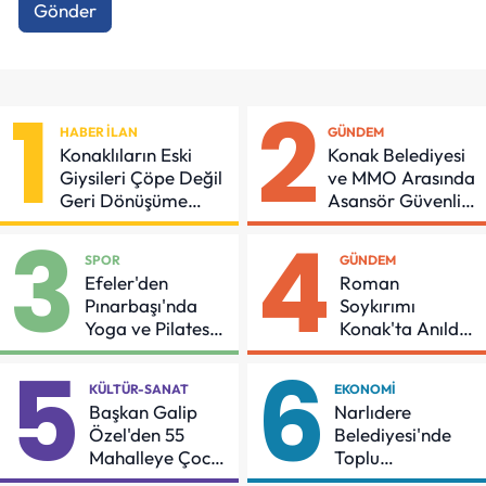
Gönder
1
2
HABER İLAN
GÜNDEM
Konaklıların Eski
Konak Belediyesi
Giysileri Çöpe Değil
ve MMO Arasında
Geri Dönüşüme
Asansör Güvenliği
Gidiyor
İçin Önemli
3
4
Protokol
SPOR
GÜNDEM
Efeler'den
Roman
Pınarbaşı'nda
Soykırımı
Yoga ve Pilates
Konak'ta Anıldı:
Buluşması
"Eşit Bir Yaşam
5
6
İçin Mücadeleyi
KÜLTÜR-SANAT
EKONOMI
Sürdüreceğiz"
Başkan Galip
Narlıdere
Özel'den 55
Belediyesi'nde
Mahalleye Çocuk
Toplu
Şenliği
Sözleşmeye