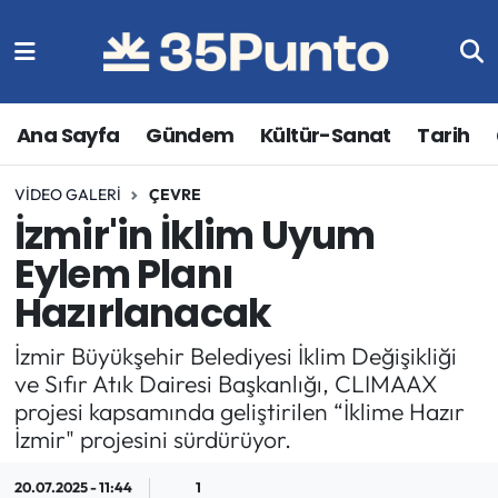
Ana Sayfa
Gündem
Kültür-Sanat
Tarih
VIDEO GALERI
ÇEVRE
İzmir'in İklim Uyum
Eylem Planı
Hazırlanacak
İzmir Büyükşehir Belediyesi İklim Değişikliği
ve Sıfır Atık Dairesi Başkanlığı, CLIMAAX
projesi kapsamında geliştirilen “İklime Hazır
İzmir" projesini sürdürüyor.
20.07.2025 - 11:44
1