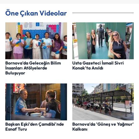
Öne Çıkan Videolar
Bornova'da Geleceğin Bilim
Usta Gazeteci İsmail Sivri
İnsanları Atölyelerde
Konak'ta Anıldı
Buluşuyor
Başkan Eşki'den Çamdibi'nde
Bornova'da 'Güneş ve Yağmur'
Esnaf Turu
Kalkanı