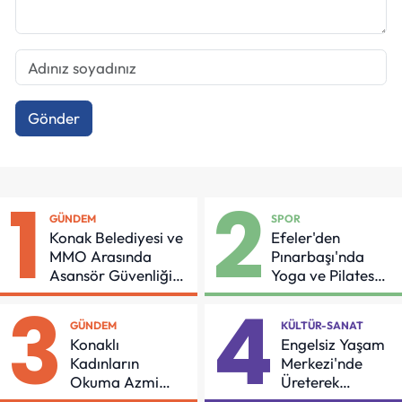
Gönder
1
2
GÜNDEM
SPOR
Konak Belediyesi ve
Efeler'den
MMO Arasında
Pınarbaşı'nda
Asansör Güvenliği
Yoga ve Pilates
İçin Önemli Protokol
Buluşması
3
4
GÜNDEM
KÜLTÜR-SANAT
Konaklı
Engelsiz Yaşam
Kadınların
Merkezi'nde
Okuma Azmi
Üreterek
Örnek Oldu
Güçleniyorlar