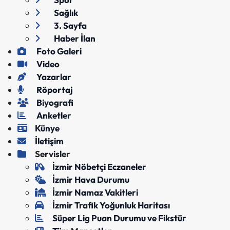
Sağlık
3. Sayfa
Haber İlan
Foto Galeri
Video
Yazarlar
Röportaj
Biyografi
Anketler
Künye
İletişim
Servisler
İzmir Nöbetçi Eczaneler
İzmir Hava Durumu
İzmir Namaz Vakitleri
İzmir Trafik Yoğunluk Haritası
Süper Lig Puan Durumu ve Fikstür