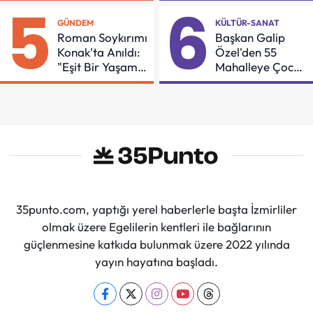
5
6
GÜNDEM
KÜLTÜR-SANAT
Roman Soykırımı
Başkan Galip
Konak'ta Anıldı:
Özel'den 55
"Eşit Bir Yaşam
Mahalleye Çocuk
İçin Mücadeleyi
Şenliği
Sürdüreceğiz"
35punto.com, yaptığı yerel haberlerle başta İzmirliler
olmak üzere Egelilerin kentleri ile bağlarının
güçlenmesine katkıda bulunmak üzere 2022 yılında
yayın hayatına başladı.