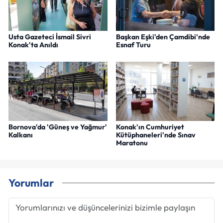
Usta Gazeteci İsmail Sivri
Başkan Eşki'den Çamdibi'nde
Konak'ta Anıldı
Esnaf Turu
Bornova'da 'Güneş ve Yağmur'
Konak'ın Cumhuriyet
Kalkanı
Kütüphaneleri'nde Sınav
Maratonu
Yorumlar