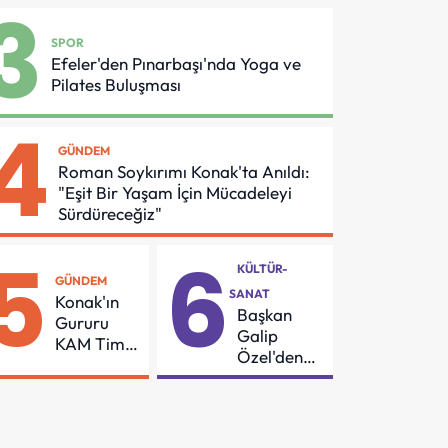
3
Dönüşüme
Asansör
Gidiyor
Güvenliği
SPOR
İçin Önemli
Efeler'den Pınarbaşı'nda Yoga ve
Protokol
Pilates Buluşması
4
GÜNDEM
Roman Soykırımı Konak'ta Anıldı:
"Eşit Bir Yaşam İçin Mücadeleyi
Sürdüreceğiz"
5
6
KÜLTÜR-
GÜNDEM
SANAT
Konak'ın
Başkan
Gururu
Galip
KAM Timi
Özel'den
Can
55
Kurtarmak
Mahalleye
İçin Demir
Çocuk
Aldı
Şenliği