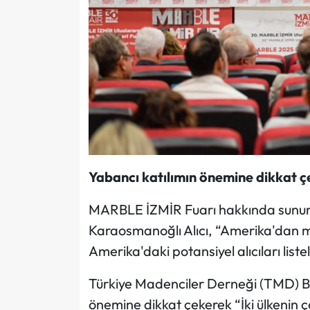
Yabancı katılımın önemine dikkat çe
MARBLE İZMİR Fuarı hakkında sunu
Karaosmanoğlı Alıcı, “Amerika'dan mi
Amerika'daki potansiyel alıcıları liste
Türkiye Madenciler Derneği (TMD) B
önemine dikkat çekerek “İki ülkenin 