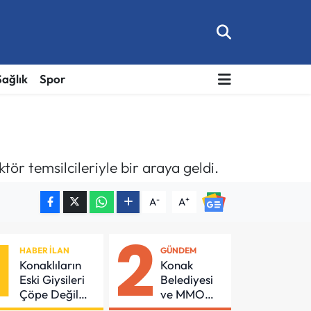
Sağlık
Spor
r temsilcileriyle bir araya geldi.
-
+
A
A
1
2
HABER İLAN
GÜNDEM
Konaklıların
Konak
Eski Giysileri
Belediyesi
Çöpe Değil
ve MMO
Geri
Arasında