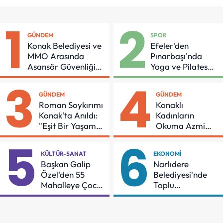
1
2
GÜNDEM
SPOR
Konak Belediyesi ve
Efeler'den
MMO Arasında
Pınarbaşı'nda
Asansör Güvenliği
Yoga ve Pilates
İçin Önemli Protokol
Buluşması
3
4
GÜNDEM
GÜNDEM
Roman Soykırımı
Konaklı
Konak'ta Anıldı:
Kadınların
"Eşit Bir Yaşam
Okuma Azmi
İçin Mücadeleyi
Örnek Oldu
5
6
Sürdüreceğiz"
KÜLTÜR-SANAT
EKONOMI
Başkan Galip
Narlıdere
Özel'den 55
Belediyesi'nde
Mahalleye Çocuk
Toplu
Şenliği
Sözleşmeye
İmzalar Atıldı