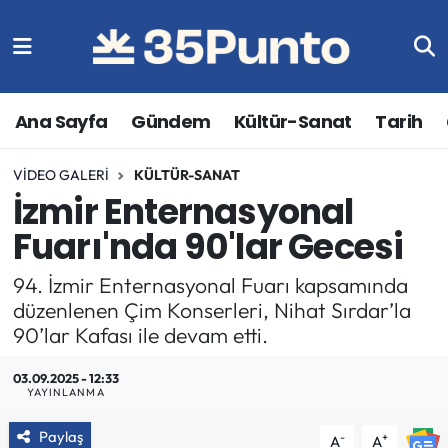
Ana Sayfa
Gündem
Kültür-Sanat
Tarih
VIDEO GALERI
KÜLTÜR-SANAT
İzmir Enternasyonal
Fuarı'nda 90'lar Gecesi
94. İzmir Enternasyonal Fuarı kapsamında
düzenlenen Çim Konserleri, Nihat Sırdar’la
90’lar Kafası ile devam etti.
03.09.2025 - 12:33
YAYINLANMA
Paylaş
-
+
A
A