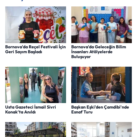
Bornova'da Reçel Festivali İçin
Bornova'da Geleceğin Bilim
Geri Sayım Başladı
İnsanları Atölyelerde
Buluşuyor
Usta Gazeteci İsmail Sivri
Başkan Eşki'den Çamdibi'nde
Konak'ta Anıldı
Esnaf Turu