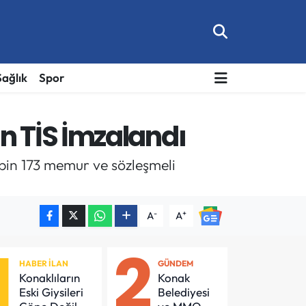
Sağlık
Spor
n TİS İmzalandı
bin 173 memur ve sözleşmeli
-
+
A
A
1
2
HABER İLAN
GÜNDEM
Konaklıların
Konak
Eski Giysileri
Belediyesi