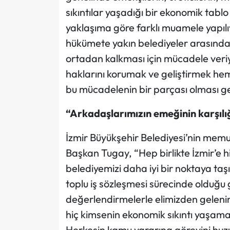
sıkıntılar yaşadığı bir ekonomik tablo
yaklaşıma göre farklı muamele yapılıy
hükümete yakın belediyeler arasında 
ortadan kalkması için mücadele veri
haklarını korumak ve geliştirmek he
bu mücadelenin bir parçası olması ge
“Arkadaşlarımızın emeğinin karşılı
İzmir Büyükşehir Belediyesi’nin memu
Başkan Tugay, “Hep birlikte İzmir’e 
belediyemizi daha iyi bir noktaya ta
toplu iş sözleşmesi sürecinde olduğu gib
değerlendirmelerle elimizden gelenin
hiç kimsenin ekonomik sıkıntı yaşam
Herkesin kamu yararına görevini huzur 