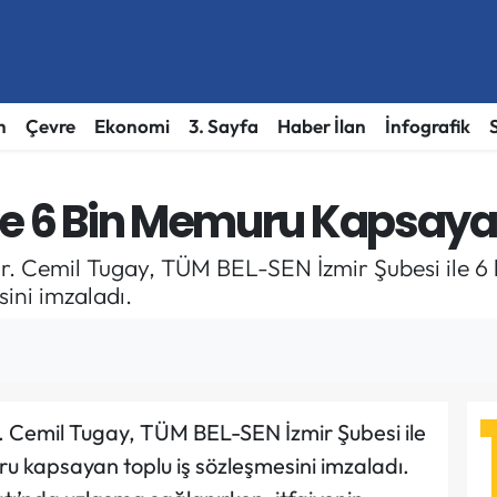
h
Çevre
Ekonomi
3. Sayfa
Haber İlan
İnfografik
de 6 Bin Memuru Kapsaya
Dr. Cemil Tugay, TÜM BEL-SEN İzmir Şubesi ile 6 
ini imzaladı.
r. Cemil Tugay, TÜM BEL-SEN İzmir Şubesi ile
u kapsayan toplu iş sözleşmesini imzaladı.