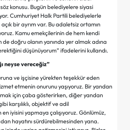
 söz konusu. Bugün belediyelere siyasi
or. Cumhuriyet Halk Partili belediyelerle
açık bir ayrım var. Bu adaletsiz ortamın
yoruz. Kamu emekçilerinin de hem kendi
m de doğru olanın yanında yer almak adına
rektiğini düşünüyorum” ifadelerini kullandı.
ğı neyse vereceğiz”
runa ve işçisine yürekten teşekkür eden
hizmet etmenin onurunu yaşıyoruz. Bir yandan
şımak için çaba gösterirken, diğer yandan
i karşılıklı, objektif ve adil
 en iyisini yapmaya çalışıyoruz. Gönlümüz,
adan hayatını sürdürebilmesinden yana.
içinde yerine getirmesini istiyoruz. Bizler