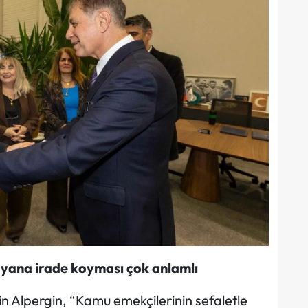
 yana irade koyması çok anlamlı
n Alpergin, “Kamu emekçilerinin sefaletle