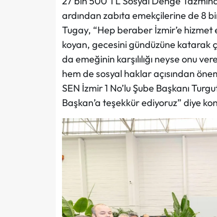
27 bin 500 TL Sosyal Denge Tazminat
ardından zabıta emekçilerine de 8 bin 
Tugay, “Hep beraber İzmir’e hizmet 
koyan, gecesini gündüzüne katarak ça
da emeğinin karşılılığı neyse onu ver
hem de sosyal haklar açısından önem
SEN İzmir 1 No’lu Şube Başkanı Turg
Başkan’a teşekkür ediyoruz” diye kon