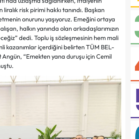
ı’nda uzlaşma sağlanırken, itfaiyenin
liralık risk pirimi hakkı tanındı. Başkan
etmenin onurunu yaşıyoruz. Emeğini ortaya
lışan, halkın yanında olan arkadaşlarımızın
eceğiz” dedi. Toplu iş sözleşmesinin hem mali
li kazanımlar içerdiğini belirten TÜM BEL-
ut Angün, “Emekten yana duruşu için Cemil
uştu.