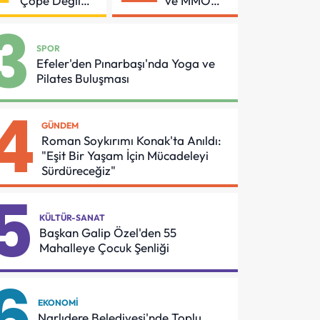
Çöpe Değil
ve MMO
Geri
Arasında
3
Dönüşüme
Asansör
Gidiyor
Güvenliği
SPOR
İçin Önemli
Efeler'den Pınarbaşı'nda Yoga ve
Protokol
Pilates Buluşması
4
GÜNDEM
Roman Soykırımı Konak'ta Anıldı:
"Eşit Bir Yaşam İçin Mücadeleyi
Sürdüreceğiz"
5
KÜLTÜR-SANAT
Başkan Galip Özel'den 55
Mahalleye Çocuk Şenliği
6
EKONOMI
Narlıdere Belediyesi'nde Toplu