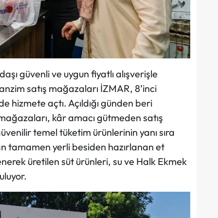
aşı güvenli ve uygun fiyatlı alışverişle
tanzim satış mağazaları İZMAR, 8’inci
e hizmete açtı. Açıldığı günden beri
R mağazaları, kâr amacı gütmeden satış
üvenilir temel tüketim ürünlerinin yanı sıra
an tamamen yerli besiden hazırlanan et
şlenerek üretilen süt ürünleri, su ve Halk Ekmek
uluyor.