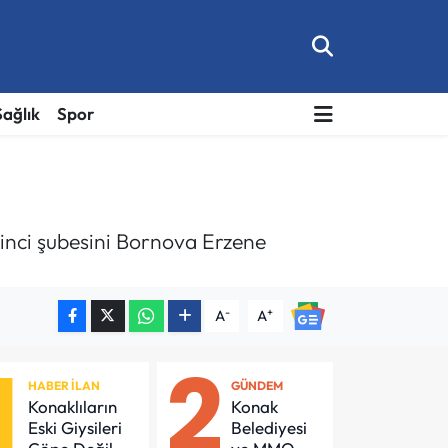
Sağlık
Spor
’inci şubesini Bornova Erzene
-
+
A
A
1
2
HABER İLAN
GÜNDEM
Konaklıların
Konak
Eski Giysileri
Belediyesi