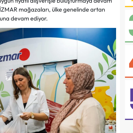
ygun fiyatlı alışverişle buluşturmaya devam
an İZMAR mağazaları, ülke genelinde artan
una devam ediyor.