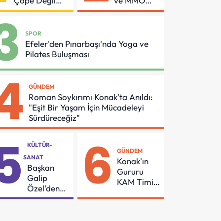
Çöpe Değil
ve MMO
Geri
Arasında
3
Dönüşüme
Asansör
Gidiyor
Güvenliği
SPOR
İçin Önemli
Efeler'den Pınarbaşı'nda Yoga ve
Protokol
Pilates Buluşması
4
GÜNDEM
Roman Soykırımı Konak'ta Anıldı:
"Eşit Bir Yaşam İçin Mücadeleyi
Sürdüreceğiz"
5
6
KÜLTÜR-
GÜNDEM
SANAT
Konak'ın
Başkan
Gururu
Galip
KAM Timi
Özel'den
Can
55
Kurtarmak
Mahalleye
İçin Demir
Çocuk