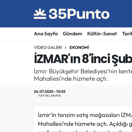
Ana Sayfa
Gündem
Kültür-Sanat
Tari
VIDEO GALERI
EKONOMI
İZMAR'ın 8'inci Şub
İzmir Büyükşehir Belediyesi’nin ken
Mahallesi’nde hizmete açtı.
24.07.2025 - 10:55
YAYINLANMA
İzmir’in tanzim satış mağazaları İZM
Mahallesi’nde hizmete açtı. Açıldığı g