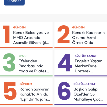
Gönder
1
2
GÜNDEM
GÜNDEM
Konak Belediyesi ve
Konaklı Kadınların
MMO Arasında
Okuma Azmi
Asansör Güvenliği
Örnek Oldu
İçin Önemli Protokol
3
4
SPOR
KÜLTÜR-SANAT
Efeler'den
Engelsiz Yaşam
Pınarbaşı'nda
Merkezi'nde
Yoga ve Pilates
Üreterek
Buluşması
Güçleniyorlar
5
6
GÜNDEM
KÜLTÜR-SANAT
Roman Soykırımı
Başkan Galip
Konak'ta Anıldı:
Özel'den 55
"Eşit Bir Yaşam
Mahalleye Çocuk
İçin Mücadeleyi
Şenliği