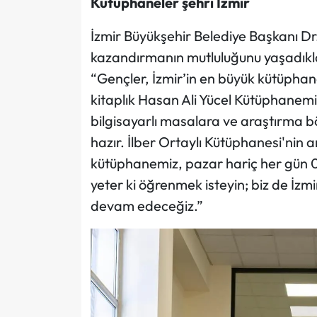
Kütüphaneler şehri İzmir
İzmir Büyükşehir Belediye Başkanı Dr
kazandırmanın mutluluğunu yaşadıkla
“Gençler, İzmir’in en büyük kütüphanes
kitaplık Hasan Ali Yücel Kütüphanemi
bilgisayarlı masalara ve araştırma b
hazır. İlber Ortaylı Kütüphanesi'nin a
kütüphanemiz, pazar hariç her gün 08
yeter ki öğrenmek isteyin; biz de İzm
devam edeceğiz.”