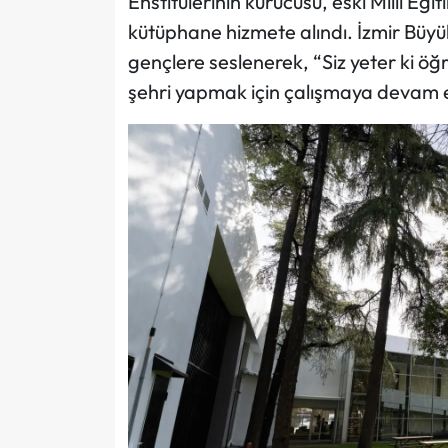
Enstitülerinin kurucusu, eski Milli Eği
kütüphane hizmete alındı. İzmir Büyü
gençlere seslenerek, “Siz yeter ki öğ
şehri yapmak için çalışmaya devam 