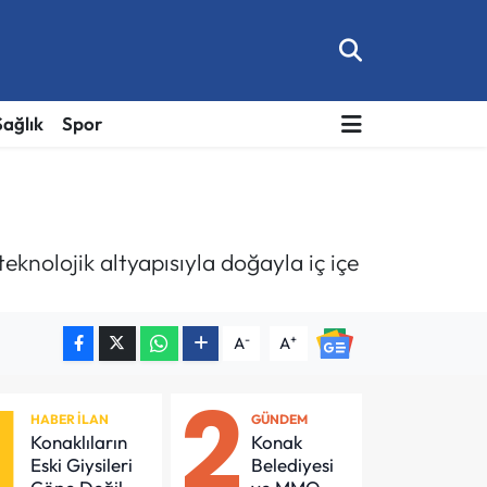
Sağlık
Spor
eknolojik altyapısıyla doğayla iç içe
-
+
A
A
1
2
HABER İLAN
GÜNDEM
Konaklıların
Konak
Eski Giysileri
Belediyesi