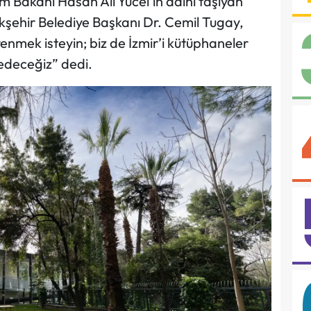
tim Bakanı Hasan Âli Yücel’in adını taşıyan
kşehir Belediye Başkanı Dr. Cemil Tugay,
renmek isteyin; biz de İzmir’i kütüphaneler
edeceğiz” dedi.