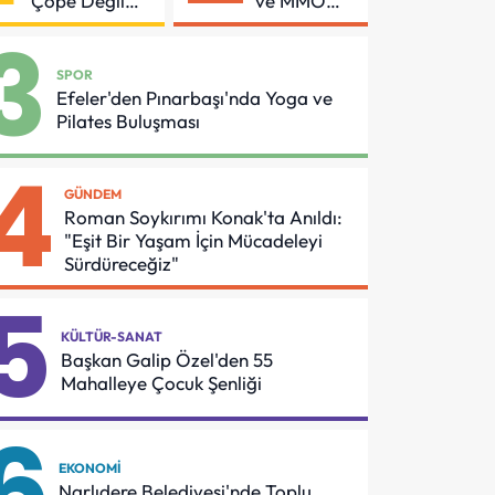
Çöpe Değil
ve MMO
Geri
Arasında
3
Dönüşüme
Asansör
Gidiyor
Güvenliği
SPOR
İçin Önemli
Efeler'den Pınarbaşı'nda Yoga ve
Protokol
Pilates Buluşması
4
GÜNDEM
Roman Soykırımı Konak'ta Anıldı:
"Eşit Bir Yaşam İçin Mücadeleyi
Sürdüreceğiz"
5
KÜLTÜR-SANAT
Başkan Galip Özel'den 55
Mahalleye Çocuk Şenliği
6
EKONOMI
Narlıdere Belediyesi'nde Toplu