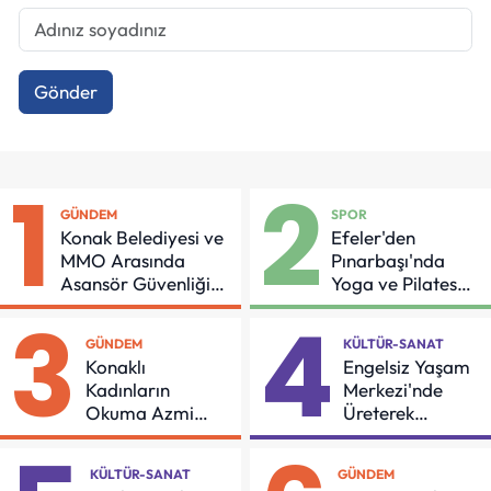
Gönder
1
2
GÜNDEM
SPOR
Konak Belediyesi ve
Efeler'den
MMO Arasında
Pınarbaşı'nda
Asansör Güvenliği
Yoga ve Pilates
İçin Önemli Protokol
Buluşması
3
4
GÜNDEM
KÜLTÜR-SANAT
Konaklı
Engelsiz Yaşam
Kadınların
Merkezi'nde
Okuma Azmi
Üreterek
Örnek Oldu
Güçleniyorlar
KÜLTÜR-SANAT
GÜNDEM