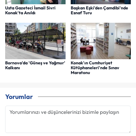
Usta Gazeteci İsmail Sivri
Başkan Eşki'den Çamdibi'nde
Konak'ta Anıldı
Esnaf Turu
Bornova'da 'Güneş ve Yağmur'
Konak'ın Cumhuriyet
Kalkanı
Kütüphaneleri'nde Sınav
Maratonu
Yorumlar