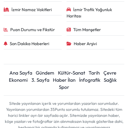
İzmir Namaz Vakitleri
İzmir Trafik Yoğunluk
Haritası
Puan Durumu ve Fikstür
Tüm Manşetler
Son Dakika Haberleri
Haber Arşivi
Ana Sayfa
Gündem
Kültür-Sanat
Tarih
Çevre
Ekonomi
3. Sayfa
Haber İlan
İnfografik
Sağlık
Spor
Sitede yayınlanan içerik ve yorumlardan yazarları sorumludur.
Yayınlanan yorumlardan 35Punto sorumlu tutulamaz. Sitedeki tüm
harici linkler ayrı bir sayfada açılır. Sitemizde yayınlanan haber,
köşe yazıları ve fotoğraflar izin alınmaksızın kaynak gösterilse dahi,
herhangi bir ortamda kullanılamaz ve yayınlanamaz