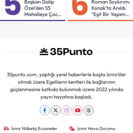
5
6
Başkan Galip
Roman Soykırımı
Özel'den 55
Konak'ta Anıldı:
Mahalleye Çocuk
"Eşit Bir Yaşam
Şenliği
İçin Mücadeleyi
Sürdüreceğiz"
35punto.com, yaptığı yerel haberlerle başta İzmirliler
olmak üzere Egelilerin kentleri ile bağlarının
güçlenmesine katkıda bulunmak üzere 2022 yılında
yayın hayatına başladı.
İzmir Nöbetçi Eczaneler
İzmir Hava Durumu