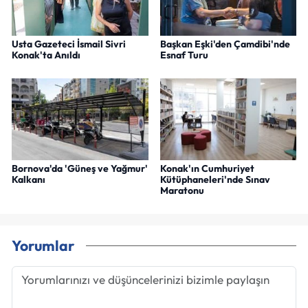
Usta Gazeteci İsmail Sivri
Başkan Eşki'den Çamdibi'nde
Konak'ta Anıldı
Esnaf Turu
Bornova'da 'Güneş ve Yağmur'
Konak'ın Cumhuriyet
Kalkanı
Kütüphaneleri'nde Sınav
Maratonu
Yorumlar