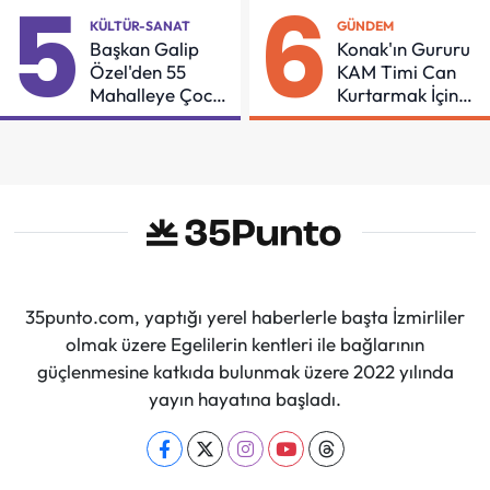
5
6
Sürdüreceğiz"
KÜLTÜR-SANAT
GÜNDEM
Başkan Galip
Konak'ın Gururu
Özel'den 55
KAM Timi Can
Mahalleye Çocuk
Kurtarmak İçin
Şenliği
Demir Aldı
35punto.com, yaptığı yerel haberlerle başta İzmirliler
olmak üzere Egelilerin kentleri ile bağlarının
güçlenmesine katkıda bulunmak üzere 2022 yılında
yayın hayatına başladı.