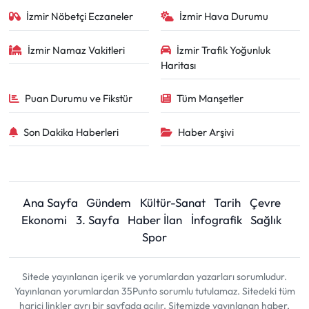
İzmir Nöbetçi Eczaneler
İzmir Hava Durumu
İzmir Namaz Vakitleri
İzmir Trafik Yoğunluk
Haritası
Puan Durumu ve Fikstür
Tüm Manşetler
Son Dakika Haberleri
Haber Arşivi
Ana Sayfa
Gündem
Kültür-Sanat
Tarih
Çevre
Ekonomi
3. Sayfa
Haber İlan
İnfografik
Sağlık
Spor
Sitede yayınlanan içerik ve yorumlardan yazarları sorumludur.
Yayınlanan yorumlardan 35Punto sorumlu tutulamaz. Sitedeki tüm
harici linkler ayrı bir sayfada açılır. Sitemizde yayınlanan haber,