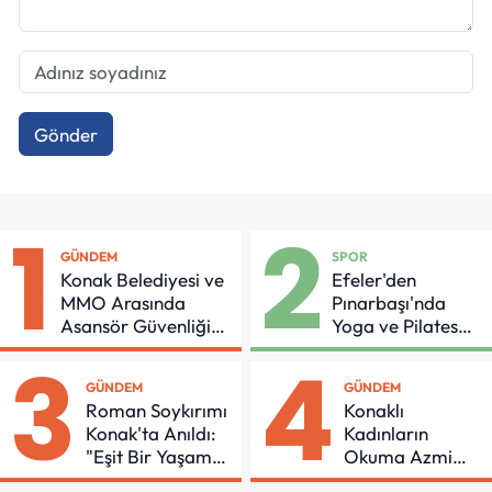
Gönder
1
2
GÜNDEM
SPOR
Konak Belediyesi ve
Efeler'den
MMO Arasında
Pınarbaşı'nda
Asansör Güvenliği
Yoga ve Pilates
İçin Önemli Protokol
Buluşması
3
4
GÜNDEM
GÜNDEM
Roman Soykırımı
Konaklı
Konak'ta Anıldı:
Kadınların
"Eşit Bir Yaşam
Okuma Azmi
İçin Mücadeleyi
Örnek Oldu