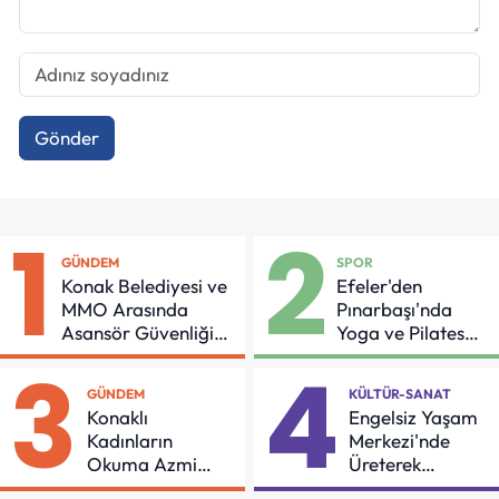
Gönder
1
2
GÜNDEM
SPOR
Konak Belediyesi ve
Efeler'den
MMO Arasında
Pınarbaşı'nda
Asansör Güvenliği
Yoga ve Pilates
İçin Önemli Protokol
Buluşması
3
4
GÜNDEM
KÜLTÜR-SANAT
Konaklı
Engelsiz Yaşam
Kadınların
Merkezi'nde
Okuma Azmi
Üreterek
Örnek Oldu
Güçleniyorlar