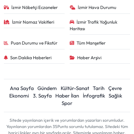
İzmir Nöbetçi Eczaneler
İzmir Hava Durumu
İzmir Namaz Vakitleri
İzmir Trafik Yoğunluk
Haritası
Puan Durumu ve Fikstür
Tüm Manşetler
Son Dakika Haberleri
Haber Arşivi
Ana Sayfa
Gündem
Kültür-Sanat
Tarih
Çevre
Ekonomi
3. Sayfa
Haber İlan
İnfografik
Sağlık
Spor
Sitede yayınlanan içerik ve yorumlardan yazarları sorumludur.
Yayınlanan yorumlardan 35Punto sorumlu tutulamaz. Sitedeki tüm
harici linkler ayrı bir sayfada açılır. Sitemizde yayınlanan haber,