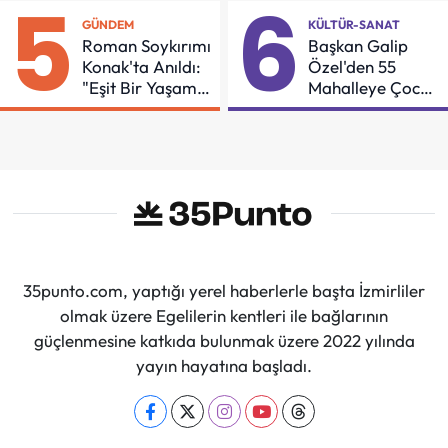
5
6
GÜNDEM
KÜLTÜR-SANAT
Roman Soykırımı
Başkan Galip
Konak'ta Anıldı:
Özel'den 55
"Eşit Bir Yaşam
Mahalleye Çocuk
İçin Mücadeleyi
Şenliği
Sürdüreceğiz"
35punto.com, yaptığı yerel haberlerle başta İzmirliler
olmak üzere Egelilerin kentleri ile bağlarının
güçlenmesine katkıda bulunmak üzere 2022 yılında
yayın hayatına başladı.