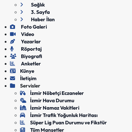
Sağlık
3. Sayfa
Haber İlan
Foto Galeri
Video
Yazarlar
Röportaj
Biyografi
Anketler
Künye
İletişim
Servisler
İzmir Nöbetçi Eczaneler
İzmir Hava Durumu
İzmir Namaz Vakitleri
İzmir Trafik Yoğunluk Haritası
Süper Lig Puan Durumu ve Fikstür
Tüm Manşetler