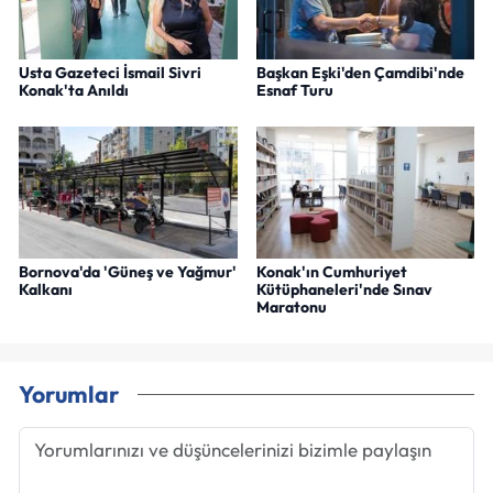
Usta Gazeteci İsmail Sivri
Başkan Eşki'den Çamdibi'nde
Konak'ta Anıldı
Esnaf Turu
Bornova'da 'Güneş ve Yağmur'
Konak'ın Cumhuriyet
Kalkanı
Kütüphaneleri'nde Sınav
Maratonu
Yorumlar