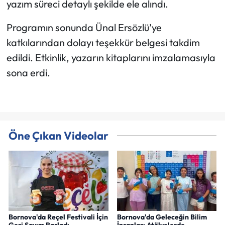
yazım süreci detaylı şekilde ele alındı.
Programın sonunda Ünal Ersözlü’ye
katkılarından dolayı teşekkür belgesi takdim
edildi. Etkinlik, yazarın kitaplarını imzalamasıyla
sona erdi.
Öne Çıkan Videolar
Bornova'da Reçel Festivali İçin
Bornova'da Geleceğin Bilim
Geri Sayım Başladı
İnsanları Atölyelerde