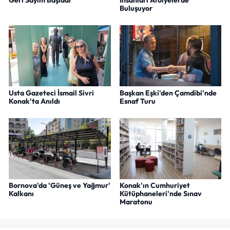
Buluşuyor
Usta Gazeteci İsmail Sivri
Başkan Eşki'den Çamdibi'nde
Konak'ta Anıldı
Esnaf Turu
Bornova'da 'Güneş ve Yağmur'
Konak'ın Cumhuriyet
Kalkanı
Kütüphaneleri'nde Sınav
Maratonu