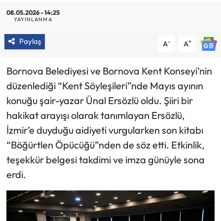
08.05.2026 - 14:25
YAYINLANMA
Paylaş
-
+
A
A
Bornova Belediyesi ve Bornova Kent Konseyi’nin
düzenlediği “Kent Söyleşileri”nde Mayıs ayının
konuğu şair-yazar Ünal Ersözlü oldu. Şiiri bir
hakikat arayışı olarak tanımlayan Ersözlü,
İzmir’e duyduğu aidiyeti vurgularken son kitabı
“Böğürtlen Öpücüğü”nden de söz etti. Etkinlik,
teşekkür belgesi takdimi ve imza günüyle sona
erdi.