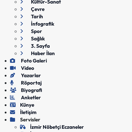
Kültür-Sanat
Çevre
Tarih
İnfografik
Spor
Sağlık
3. Sayfa
Haber İlan
Foto Galeri
Video
Yazarlar
Röportaj
Biyografi
Anketler
Künye
İletişim
Servisler
İzmir Nöbetçi Eczaneler