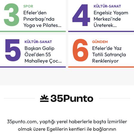
3
4
SPOR
KÜLTÜR-SANAT
Efeler'den
Engelsiz Yaşam
Pınarbaşı'nda
Merkezi'nde
Yoga ve Pilates
Üreterek
Buluşması
Güçleniyorlar
5
6
KÜLTÜR-SANAT
GÜNDEM
Başkan Galip
Efeler'de Yaz
Özel'den 55
Tatili Satrançla
Mahalleye Çocuk
Renkleniyor
Şenliği
35punto.com, yaptığı yerel haberlerle başta İzmirliler
olmak üzere Egelilerin kentleri ile bağlarının