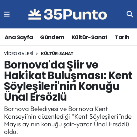
Ana Sayfa
Gündem
Kültür-Sanat
Tarih
VIDEO GALERI
KÜLTÜR-SANAT
Bornova'da Şiir ve
Hakikat Buluşması: Kent
Söyleşileri'nin Konuğu
Ünal Ersözlü
Bornova Belediyesi ve Bornova Kent
Konseyi’nin düzenlediği “Kent Söyleşileri”nde
Mayıs ayının konuğu şair-yazar Ünal Ersözlü
oldu.