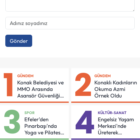
Gönder
1
2
GÜNDEM
GÜNDEM
Konak Belediyesi ve
Konaklı Kadınların
MMO Arasında
Okuma Azmi
Asansör Güvenliği
Örnek Oldu
İçin Önemli Protokol
3
4
SPOR
KÜLTÜR-SANAT
Efeler'den
Engelsiz Yaşam
Pınarbaşı'nda
Merkezi'nde
Yoga ve Pilates
Üreterek
Buluşması
Güçleniyorlar