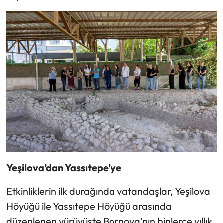
Yeşilova’dan Yassıtepe’ye
Etkinliklerin ilk durağında vatandaşlar, Yeşilova
Höyüğü ile Yassıtepe Höyüğü arasında
düzenlenen yürüyüşte Bornova’nın binlerce yıllık