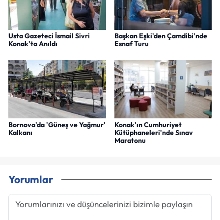
Usta Gazeteci İsmail Sivri
Başkan Eşki'den Çamdibi'nde
Konak'ta Anıldı
Esnaf Turu
Bornova'da 'Güneş ve Yağmur'
Konak'ın Cumhuriyet
Kalkanı
Kütüphaneleri'nde Sınav
Maratonu
Yorumlar