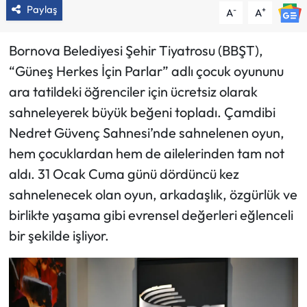
Paylaş
-
+
A
A
Bornova Belediyesi Şehir Tiyatrosu (BBŞT),
“Güneş Herkes İçin Parlar” adlı çocuk oyununu
ara tatildeki öğrenciler için ücretsiz olarak
sahneleyerek büyük beğeni topladı. Çamdibi
Nedret Güvenç Sahnesi’nde sahnelenen oyun,
hem çocuklardan hem de ailelerinden tam not
aldı. 31 Ocak Cuma günü dördüncü kez
sahnelenecek olan oyun, arkadaşlık, özgürlük ve
birlikte yaşama gibi evrensel değerleri eğlenceli
bir şekilde işliyor.