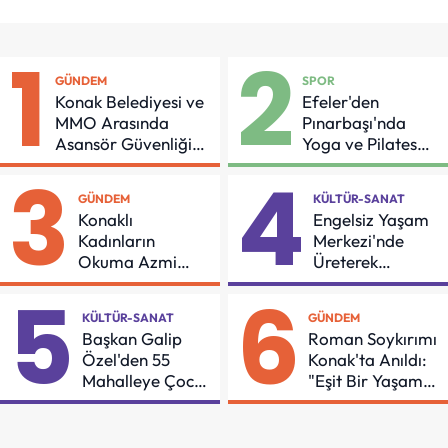
1
2
GÜNDEM
SPOR
Konak Belediyesi ve
Efeler'den
MMO Arasında
Pınarbaşı'nda
Asansör Güvenliği
Yoga ve Pilates
İçin Önemli Protokol
Buluşması
3
4
GÜNDEM
KÜLTÜR-SANAT
Konaklı
Engelsiz Yaşam
Kadınların
Merkezi'nde
Okuma Azmi
Üreterek
Örnek Oldu
Güçleniyorlar
5
6
KÜLTÜR-SANAT
GÜNDEM
Başkan Galip
Roman Soykırımı
Özel'den 55
Konak'ta Anıldı:
Mahalleye Çocuk
"Eşit Bir Yaşam
Şenliği
İçin Mücadeleyi
Sürdüreceğiz"