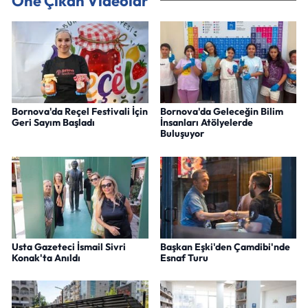
Öne Çıkan Videolar
Bornova'da Reçel Festivali İçin
Bornova'da Geleceğin Bilim
Geri Sayım Başladı
İnsanları Atölyelerde
Buluşuyor
Usta Gazeteci İsmail Sivri
Başkan Eşki'den Çamdibi'nde
Konak'ta Anıldı
Esnaf Turu