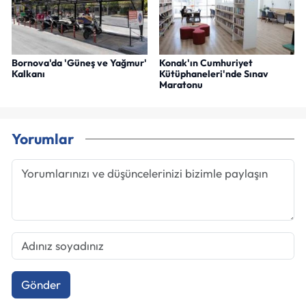
Bornova'da 'Güneş ve Yağmur'
Konak'ın Cumhuriyet
Kalkanı
Kütüphaneleri'nde Sınav
Maratonu
Yorumlar
Gönder