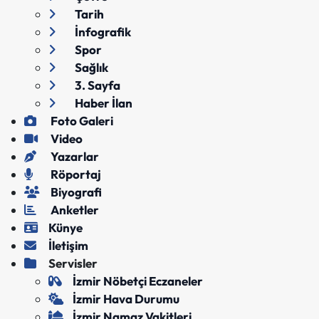
Tarih
İnfografik
Spor
Sağlık
3. Sayfa
Haber İlan
Foto Galeri
Video
Yazarlar
Röportaj
Biyografi
Anketler
Künye
İletişim
Servisler
İzmir Nöbetçi Eczaneler
İzmir Hava Durumu
İzmir Namaz Vakitleri