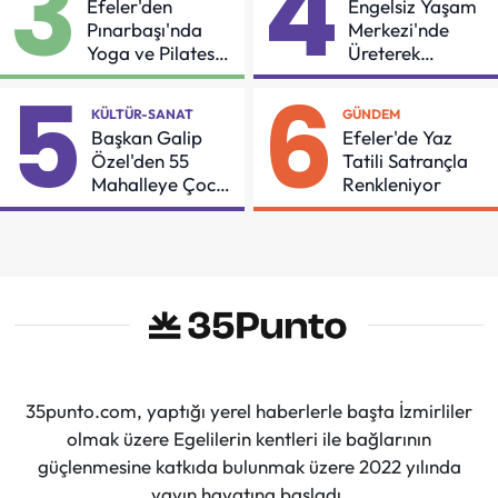
3
4
Efeler'den
Engelsiz Yaşam
Pınarbaşı'nda
Merkezi'nde
Yoga ve Pilates
Üreterek
Buluşması
Güçleniyorlar
5
6
KÜLTÜR-SANAT
GÜNDEM
Başkan Galip
Efeler'de Yaz
Özel'den 55
Tatili Satrançla
Mahalleye Çocuk
Renkleniyor
Şenliği
35punto.com, yaptığı yerel haberlerle başta İzmirliler
olmak üzere Egelilerin kentleri ile bağlarının
güçlenmesine katkıda bulunmak üzere 2022 yılında
yayın hayatına başladı.