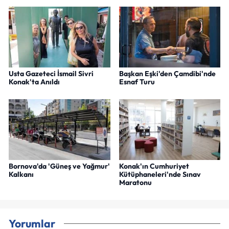
Usta Gazeteci İsmail Sivri
Başkan Eşki'den Çamdibi'nde
Konak'ta Anıldı
Esnaf Turu
Bornova'da 'Güneş ve Yağmur'
Konak'ın Cumhuriyet
Kalkanı
Kütüphaneleri'nde Sınav
Maratonu
Yorumlar