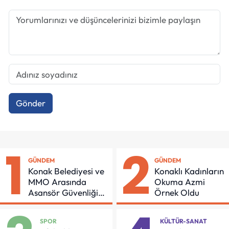
Gönder
1
2
GÜNDEM
GÜNDEM
Konak Belediyesi ve
Konaklı Kadınların
MMO Arasında
Okuma Azmi
Asansör Güvenliği
Örnek Oldu
İçin Önemli Protokol
SPOR
KÜLTÜR-SANAT