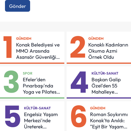
Gönder
1
2
GÜNDEM
GÜNDEM
Konak Belediyesi ve
Konaklı Kadınların
MMO Arasında
Okuma Azmi
Asansör Güvenliği
Örnek Oldu
İçin Önemli Protokol
3
4
SPOR
KÜLTÜR-SANAT
Efeler'den
Başkan Galip
Pınarbaşı'nda
Özel'den 55
Yoga ve Pilates
Mahalleye
Buluşması
Çocuk Şenliği
5
6
KÜLTÜR-SANAT
GÜNDEM
Engelsiz Yaşam
Roman Soykırımı
Merkezi'nde
Konak'ta Anıldı:
Üreterek
"Eşit Bir Yaşam