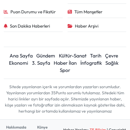
Puan Durumu ve Fikstür
Tüm Manşetler
Son Dakika Haberleri
Haber Arşivi
Ana Sayfa
Gündem
Kültür-Sanat
Tarih
Çevre
Ekonomi
3. Sayfa
Haber İlan
İnfografik
Sağlık
Spor
Sitede yayınlanan içerik ve yorumlardan yazarları sorumludur.
Yayınlanan yorumlardan 35Punto sorumlu tutulamaz. Sitedeki tüm
harici linkler ayrı bir sayfada açılır. Sitemizde yayınlanan haber,
köşe yazıları ve fotoğraflar izin alınmaksızın kaynak gösterilse dahi,
herhangi bir ortamda kullanılamaz ve yayınlanamaz
Hakkımızda
Künye
Haber Yazılımı:
TE Bilişim
| Copyright