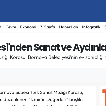
h
Çevre
Ekonomi
3. Sayfa
Haber İlan
İnfografik
si'nden Sanat ve Aydın
ği Korosu, Bornova Belediyesi’nin ev sahipliği
rnova Şubesi Türk Sanat Müziği Korosu,
e düzenlenen “İzmir’in Değerleri” başlıklı