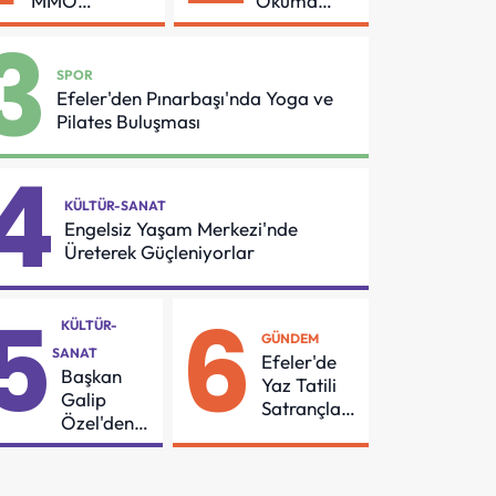
MMO
Okuma
Arasında
Azmi Örnek
3
Asansör
Oldu
Güvenliği İçin
SPOR
Önemli
Efeler'den Pınarbaşı'nda Yoga ve
Protokol
Pilates Buluşması
4
KÜLTÜR-SANAT
Engelsiz Yaşam Merkezi'nde
Üreterek Güçleniyorlar
5
6
KÜLTÜR-
GÜNDEM
SANAT
Efeler'de
Başkan
Yaz Tatili
Galip
Satrançla
Özel'den
Renkleniyor
55
Mahalleye
Çocuk