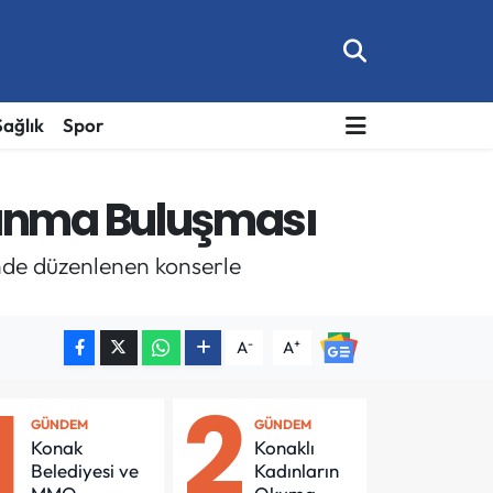
Sağlık
Spor
lanma Buluşması
nde düzenlenen konserle
-
+
A
A
1
2
GÜNDEM
GÜNDEM
Konak
Konaklı
Belediyesi ve
Kadınların