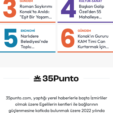
3
4
GÜNDEM
KÜLTÜR-SANAT
Roman Soykırımı
Başkan Galip
Konak'ta Anıldı:
Özel'den 55
"Eşit Bir Yaşam
Mahalleye
İçin Mücadeleyi
Çocuk Şenliği
5
6
Sürdüreceğiz"
EKONOMI
GÜNDEM
Narlıdere
Konak'ın Gururu
Belediyesi'nde
KAM Timi Can
Toplu
Kurtarmak İçin
Sözleşmeye
Demir Aldı
İmzalar Atıldı
35punto.com, yaptığı yerel haberlerle başta İzmirliler
olmak üzere Egelilerin kentleri ile bağlarının
güçlenmesine katkıda bulunmak üzere 2022 yılında