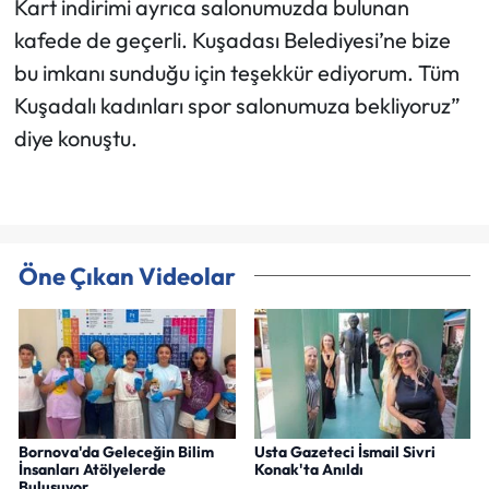
Kart indirimi ayrıca salonumuzda bulunan
kafede de geçerli. Kuşadası Belediyesi’ne bize
bu imkanı sunduğu için teşekkür ediyorum. Tüm
Kuşadalı kadınları spor salonumuza bekliyoruz”
diye konuştu.
Öne Çıkan Videolar
Bornova'da Geleceğin Bilim
Usta Gazeteci İsmail Sivri
İnsanları Atölyelerde
Konak'ta Anıldı
Buluşuyor