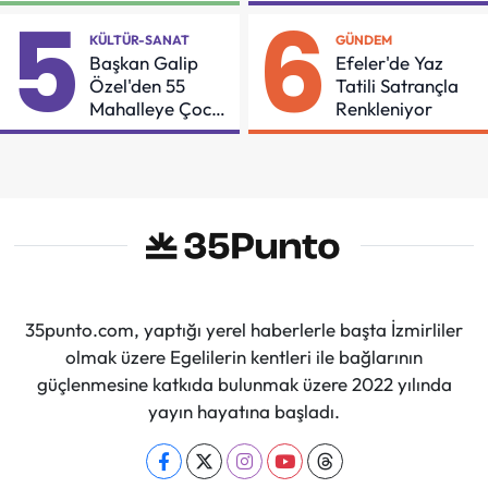
Buluşması
Güçleniyorlar
5
6
KÜLTÜR-SANAT
GÜNDEM
Başkan Galip
Efeler'de Yaz
Özel'den 55
Tatili Satrançla
Mahalleye Çocuk
Renkleniyor
Şenliği
35punto.com, yaptığı yerel haberlerle başta İzmirliler
olmak üzere Egelilerin kentleri ile bağlarının
güçlenmesine katkıda bulunmak üzere 2022 yılında
yayın hayatına başladı.