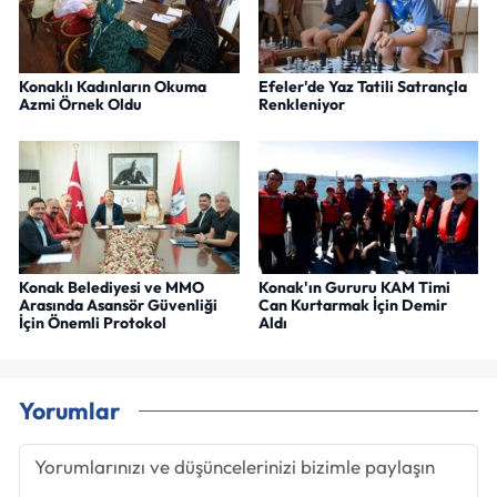
Konaklı Kadınların Okuma
Efeler'de Yaz Tatili Satrançla
Azmi Örnek Oldu
Renkleniyor
Konak Belediyesi ve MMO
Konak'ın Gururu KAM Timi
Arasında Asansör Güvenliği
Can Kurtarmak İçin Demir
İçin Önemli Protokol
Aldı
Yorumlar