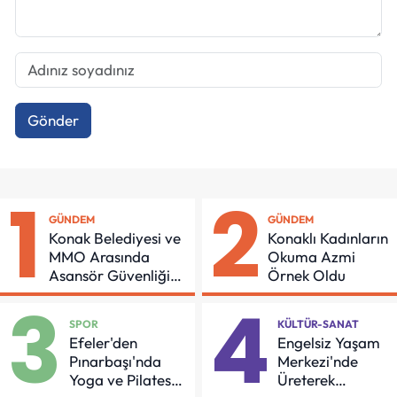
Gönder
1
2
GÜNDEM
GÜNDEM
Konak Belediyesi ve
Konaklı Kadınların
MMO Arasında
Okuma Azmi
Asansör Güvenliği
Örnek Oldu
İçin Önemli Protokol
3
4
SPOR
KÜLTÜR-SANAT
Efeler'den
Engelsiz Yaşam
Pınarbaşı'nda
Merkezi'nde
Yoga ve Pilates
Üreterek