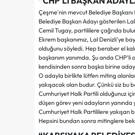
“CHP'Lİ BAŞKAN ADAYL
Çeşme'nin mevcut Belediye Başkanı
Belediye Başkan Adayı gösterilen Lal 
Cemil Tugay, partililere çağrıda bul
Ekrem başkanımız, Lal Denizli'ye ba
olduğunu söyledi. Hep beraber el ka
başkanım yanımda. Şu anda CHP'li o
kendisinden sonra başka birine adaylı
O adayla birlikte lütfen miting alanl
yakışacak olan budur. Çünkü siz bu b
Cumhuriyet Halk Partili olduğunuz için
düşen görev yeni adayların yanında
Cumhuriyet Halk Partililere yakışan 
Hepsini bundan sonra mitinglere bekl