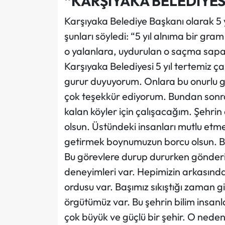
“KARŞIYAKA BELEDİYESİ
Karşıyaka Belediye Başkanı olarak 5 
şunları söyledi: “5 yıl alnıma bir gr
o yalanlara, uydurulan o saçma sapan
Karşıyaka Belediyesi 5 yıl tertemiz ç
gurur duyuyorum. Onlara bu onurlu gör
çok teşekkür ediyorum. Bundan sonra 
kalan köyler için çalışacağım. Şehrin
olsun. Üstündeki insanları mutlu etme
getirmek boynumuzun borcu olsun. Bi
Bu görevlere durup dururken gönderil
deneyimleri var. Hepimizin arkasında
ordusu var. Başımız sıkıştığı zaman 
örgütümüz var. Bu şehrin bilim insanla
çok büyük ve güçlü bir şehir. O neden