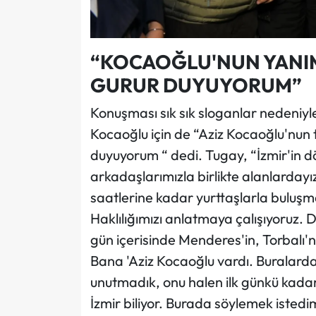
“KOCAOĞLU'NUN YANI
GURUR DUYUYORUM”
Konuşması sık sık sloganlar nedeniy
Kocaoğlu için de “Aziz Kocaoğlu'nu
duyuyorum “ dedi. Tugay, “İzmir'in dö
arkadaşlarımızla birlikte alanlarday
saatlerine kadar yurttaşlarla buluşm
Haklılığımızı anlatmaya çalışıyoruz.
gün içerisinde Menderes'in, Torbalı'n
Bana 'Aziz Kocaoğlu vardı. Buralarda
unutmadık, onu halen ilk günkü kadar
İzmir biliyor. Burada söylemek isted