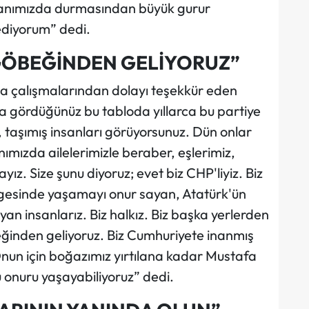
yanımızda durmasından büyük gurur
ediyorum” dedi.
 GÖBEĞİNDEN GELİYORUZ”
 da çalışmalarından dolayı teşekkür eden
da gördüğünüz bu tabloda yıllarca bu partiye
, taşımış insanları görüyorsunuz. Dün onlar
ımızda ailelerimizle beraber, eşlerimiz,
ız. Size şunu diyoruz; evet biz CHP'liyiz. Biz
lgesinde yaşamayı onur sayan, Atatürk'ün
n insanlarız. Biz halkız. Biz başka yerlerden
ğinden geliyoruz. Biz Cumhuriyete inanmış
 Onun için boğazımız yırtılana kadar Mustafa
u onuru yaşayabiliyoruz” dedi.