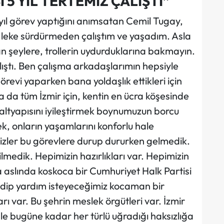
 5 YIL TERTEMİZ ÇALIŞTI”
yıl görev yaptığını anımsatan Cemil Tugay,
am leke sürdürmeden çalıştım ve yaşadım. Asla
 şeylere, trollerin uydurduklarına bakmayın.
alıştı. Ben çalışma arkadaşlarımın hepsiyle
evi yaparken bana yoldaşlık ettikleri için
da tüm İzmir için, kentin en ücra köşesinde
 altyapısını iyileştirmek boynumuzun borcu
k, onların yaşamlarını konforlu hale
zler bu görevlere durup dururken gelmedik.
medik. Hepimizin hazırlıkları var. Hepimizin
 aslında koskoca bir Cumhuriyet Halk Partisi
gidip yardım isteyeceğimiz kocaman bir
rı var. Bu şehrin meslek örgütleri var. İzmir
le bugüne kadar her türlü uğradığı haksızlığa