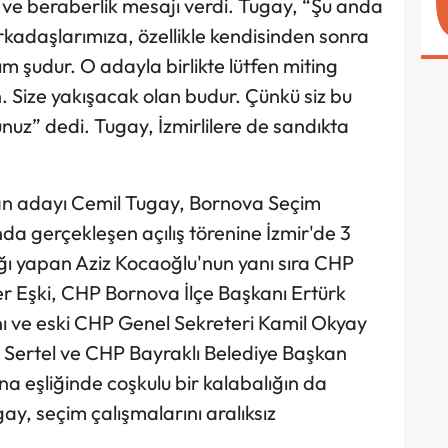
k ve beraberlik mesajı verdi. Tugay, “Şu anda
rkadaşlarımıza, özellikle kendisinden sonra
ım şudur. O adayla birlikte lütfen miting
. Size yakışacak olan budur. Çünkü siz bu
nuz” dedi. Tugay, İzmirlilere de sandıkta
an adayı Cemil Tugay, Bornova Seçim
ında gerçekleşen açılış törenine İzmir'de 3
ı yapan Aziz Kocaoğlu'nun yanı sıra CHP
 Eşki, CHP Bornova İlçe Başkanı Ertürk
ı ve eski CHP Genel Sekreteri Kamil Okyay
ila Sertel ve CHP Bayraklı Belediye Başkan
na eşliğinde coşkulu bir kalabalığın da
y, seçim çalışmalarını aralıksız