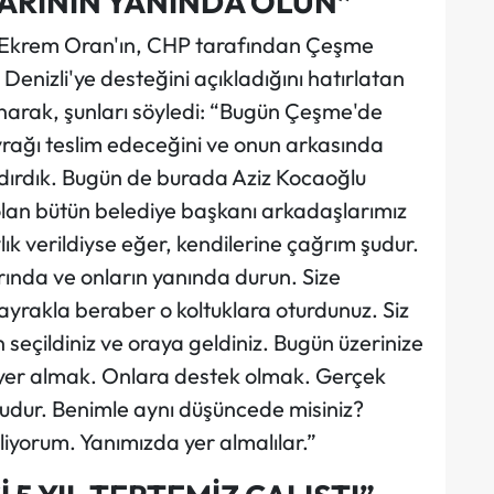
ARININ YANINDA OLUN”
 Ekrem Oran'ın, CHP tarafından Çeşme
Denizli'ye desteğini açıkladığını hatırlatan
unarak, şunları söyledi: “Bugün Çeşme'de
yrağı teslim edeceğini ve onun arkasında
ldırdık. Bugün de burada Aziz Kocaoğlu
lan bütün belediye başkanı arkadaşlarımız
k verildiyse eğer, kendilerine çağrım şudur.
arında ve onların yanında durun. Size
ayrakla beraber o koltuklara oturdunuz. Siz
 seçildiniz ve oraya geldiniz. Bugün üzerinize
 yer almak. Onlara destek olmak. Gerçek
budur. Benimle aynı düşüncede misiniz?
iyorum. Yanımızda yer almalılar.”