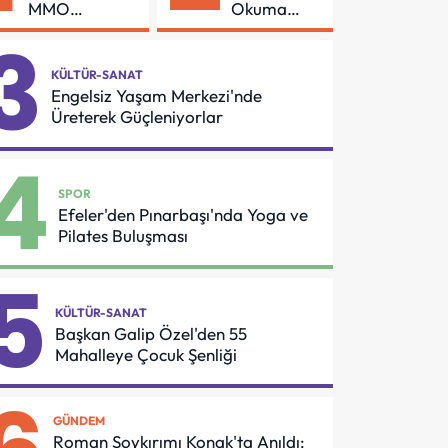
MMO
Okuma
Arasında
Azmi Örnek
3
Asansör
Oldu
Güvenliği İçin
KÜLTÜR-SANAT
Önemli
Engelsiz Yaşam Merkezi'nde
Protokol
Üreterek Güçleniyorlar
4
SPOR
Efeler'den Pınarbaşı'nda Yoga ve
Pilates Buluşması
5
KÜLTÜR-SANAT
Başkan Galip Özel'den 55
Mahalleye Çocuk Şenliği
GÜNDEM
Roman Soykırımı Konak'ta Anıldı: