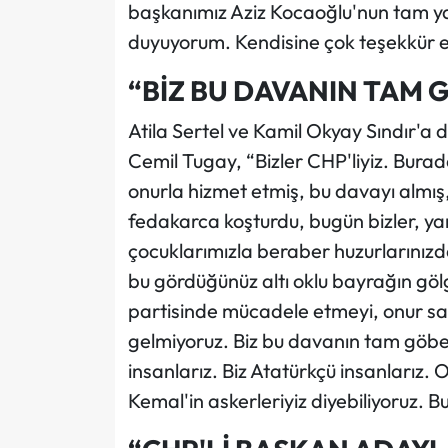
başkanımız Aziz Kocaoğlu'nun tam 
duyuyorum. Kendisine çok teşekkür 
“BİZ BU DAVANIN TAM
Atila Sertel ve Kamil Okyay Sındır'a
Cemil Tugay, “Bizler CHP'liyiz. Bura
onurla hizmet etmiş, bu davayı almış
fedakarca koşturdu, bugün bizler, yan
çocuklarımızla beraber huzurlarınızday
bu gördüğünüz altı oklu bayrağın gö
partisinde mücadele etmeyi, onur saya
gelmiyoruz. Biz bu davanın tam göbe
insanlarız. Biz Atatürkçü insanlarız.
Kemal'in askerleriyiz diyebiliyoruz. B