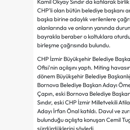
Kamil Okyay Sındır da katılarak birli
CHP'li olan bütün belediye başkanı a
başka birine adaylık verilenlere çağr
alanlarında ve onların yanında durun
bayrakla beraber o koltuklara oturdu
birleşme çağrısında bulundu.
CHP İzmir Büyükşehir Belediye Başk
Ofisi'nin açılışını yaptı. Miting havas
dönem Büyükşehir Belediye Başkanlığ
Bornova Belediye Başkan Adayı Ömer
Çapın, eski Bornova Belediye Başkan
Sındır, eski CHP İzmir Milletvekili At
Adayı İrfan Önal katıldı. Davul ve zur
bulunduğu açılışta konuşan Cemil Tuga
sürdürdüklerini söyledi.