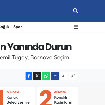
Sağlık
Spor
ın Yanında Durun
 Cemil Tugay, Bornova Seçim
-
+
A
A
1
2
GÜNDEM
GÜNDEM
Konak
Konaklı
Belediyesi ve
Kadınların