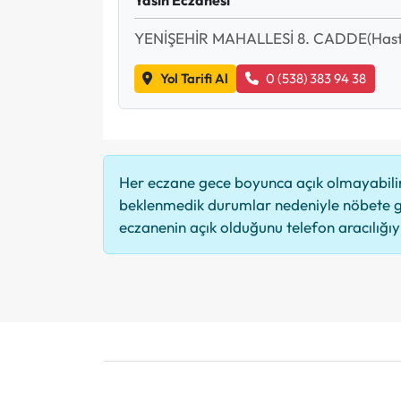
YENİŞEHİR MAHALLESİ 8. CADDE(Hast
Yol Tarifi Al
0 (538) 383 94 38
Her eczane gece boyunca açık olmayabilir,
beklenmedik durumlar nedeniyle nöbete g
eczanenin açık olduğunu telefon aracılığıyla