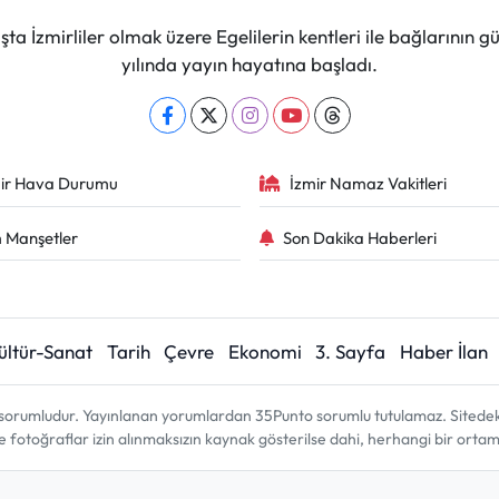
ta İzmirliler olmak üzere Egelilerin kentleri ile bağlarını
yılında yayın hayatına başladı.
ir Hava Durumu
İzmir Namaz Vakitleri
 Manşetler
Son Dakika Haberleri
ültür-Sanat
Tarih
Çevre
Ekonomi
3. Sayfa
Haber İlan
sorumludur. Yayınlanan yorumlardan 35Punto sorumlu tutulamaz. Sitedeki tü
ve fotoğraflar izin alınmaksızın kaynak gösterilse dahi, herhangi bir ort