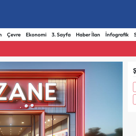
h
Çevre
Ekonomi
3. Sayfa
Haber İlan
İnfografik
Ş