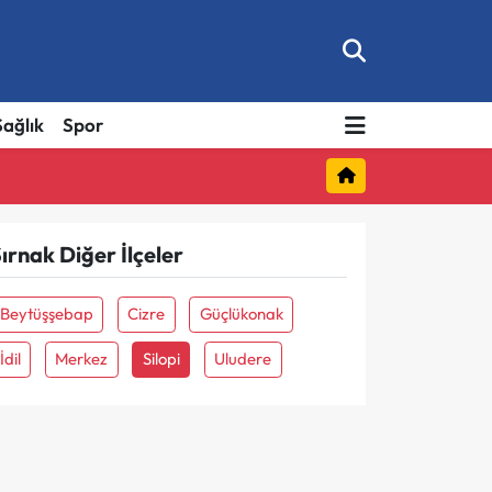
Sağlık
Spor
ırnak Diğer İlçeler
Beytüşşebap
Cizre
Güçlükonak
İdil
Merkez
Silopi
Uludere