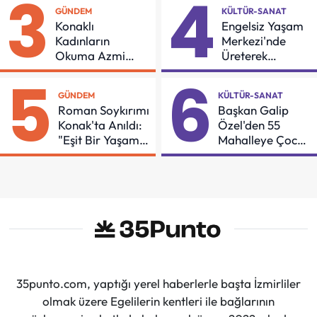
3
4
GÜNDEM
KÜLTÜR-SANAT
Konaklı
Engelsiz Yaşam
Kadınların
Merkezi'nde
Okuma Azmi
Üreterek
Örnek Oldu
Güçleniyorlar
5
6
GÜNDEM
KÜLTÜR-SANAT
Roman Soykırımı
Başkan Galip
Konak'ta Anıldı:
Özel'den 55
"Eşit Bir Yaşam
Mahalleye Çocuk
İçin Mücadeleyi
Şenliği
Sürdüreceğiz"
35punto.com, yaptığı yerel haberlerle başta İzmirliler
olmak üzere Egelilerin kentleri ile bağlarının