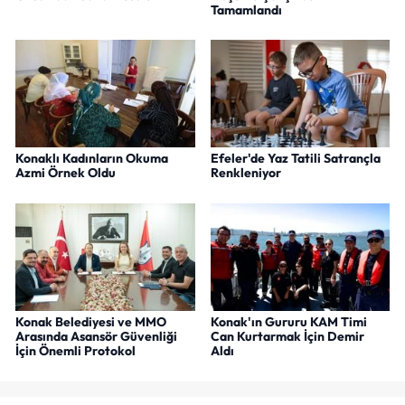
Tamamlandı
Konaklı Kadınların Okuma
Efeler'de Yaz Tatili Satrançla
Azmi Örnek Oldu
Renkleniyor
Konak Belediyesi ve MMO
Konak'ın Gururu KAM Timi
Arasında Asansör Güvenliği
Can Kurtarmak İçin Demir
İçin Önemli Protokol
Aldı