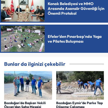
Konak Belediyesi ve MMO
Arasında Asansör Güvenliği İçin
Önemli Protokol
Efeler'den Pınarbaşı'nda Yoga
ve Pilates Buluşması
Bunlar da ilginizi çekebilir
Bozdoğan'da Başkan Vekili
Bozdoğan Eymir'de Parke Taşı
Özcan'dan Saha Mesaisi
Döşeme Çalışması