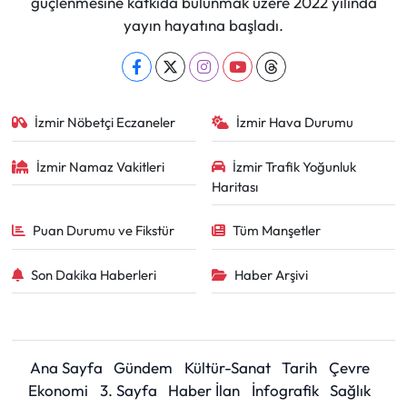
güçlenmesine katkıda bulunmak üzere 2022 yılında
yayın hayatına başladı.
İzmir Nöbetçi Eczaneler
İzmir Hava Durumu
İzmir Namaz Vakitleri
İzmir Trafik Yoğunluk
Haritası
Puan Durumu ve Fikstür
Tüm Manşetler
Son Dakika Haberleri
Haber Arşivi
Ana Sayfa
Gündem
Kültür-Sanat
Tarih
Çevre
Ekonomi
3. Sayfa
Haber İlan
İnfografik
Sağlık