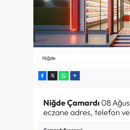
Niğde
Çamardı
08 Ağus
eczane adres, telefon v
Çamardı Eczanesi