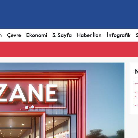
h
Çevre
Ekonomi
3. Sayfa
Haber İlan
İnfografik
N