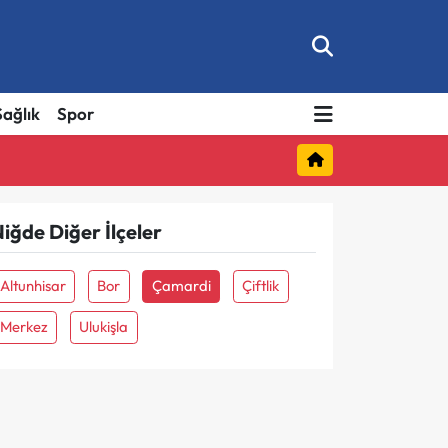
Sağlık
Spor
iğde Diğer İlçeler
Altunhisar
Bor
Çamardi
Çiftlik
Merkez
Ulukişla