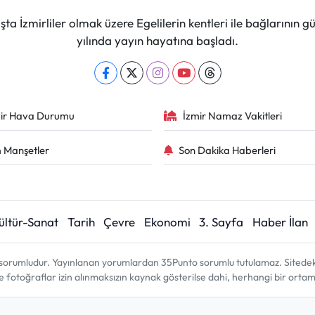
ta İzmirliler olmak üzere Egelilerin kentleri ile bağlarını
yılında yayın hayatına başladı.
ir Hava Durumu
İzmir Namaz Vakitleri
 Manşetler
Son Dakika Haberleri
ültür-Sanat
Tarih
Çevre
Ekonomi
3. Sayfa
Haber İlan
sorumludur. Yayınlanan yorumlardan 35Punto sorumlu tutulamaz. Sitedeki tü
ve fotoğraflar izin alınmaksızın kaynak gösterilse dahi, herhangi bir ort