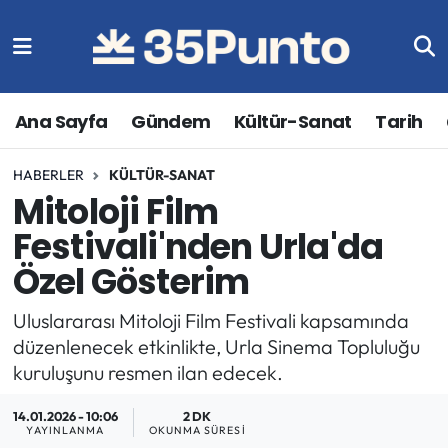
Ana Sayfa
Gündem
Kültür-Sanat
Tarih
HABERLER
KÜLTÜR-SANAT
Mitoloji Film
Festivali'nden Urla'da
Özel Gösterim
Uluslararası Mitoloji Film Festivali kapsamında
düzenlenecek etkinlikte, Urla Sinema Topluluğu
kuruluşunu resmen ilan edecek.
14.01.2026 - 10:06
2 DK
YAYINLANMA
OKUNMA SÜRESI