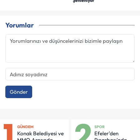
Şenleniyor
Yorumlar
Gönder
1
2
GÜNDEM
SPOR
Konak Belediyesi ve
Efeler'den
MMO Arasında
Pınarbaşı'nda