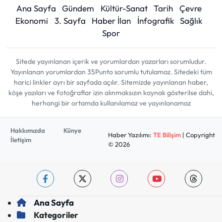
Ana Sayfa
Gündem
Kültür-Sanat
Tarih
Çevre
Ekonomi
3. Sayfa
Haber İlan
İnfografik
Sağlık
Spor
Sitede yayınlanan içerik ve yorumlardan yazarları sorumludur.
Yayınlanan yorumlardan 35Punto sorumlu tutulamaz. Sitedeki tüm
harici linkler ayrı bir sayfada açılır. Sitemizde yayınlanan haber,
köşe yazıları ve fotoğraflar izin alınmaksızın kaynak gösterilse dahi,
herhangi bir ortamda kullanılamaz ve yayınlanamaz
Hakkımızda
Künye
Haber Yazılımı:
TE Bilişim
| Copyright
İletişim
© 2026
Ana Sayfa
Kategoriler