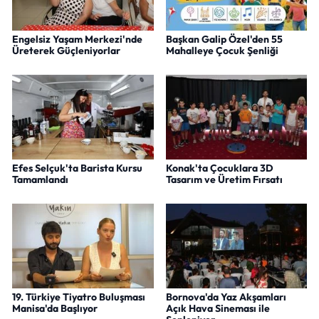
Engelsiz Yaşam Merkezi'nde
Başkan Galip Özel'den 55
Üreterek Güçleniyorlar
Mahalleye Çocuk Şenliği
Efes Selçuk'ta Barista Kursu
Konak'ta Çocuklara 3D
Tamamlandı
Tasarım ve Üretim Fırsatı
19. Türkiye Tiyatro Buluşması
Bornova'da Yaz Akşamları
Manisa'da Başlıyor
Açık Hava Sineması ile