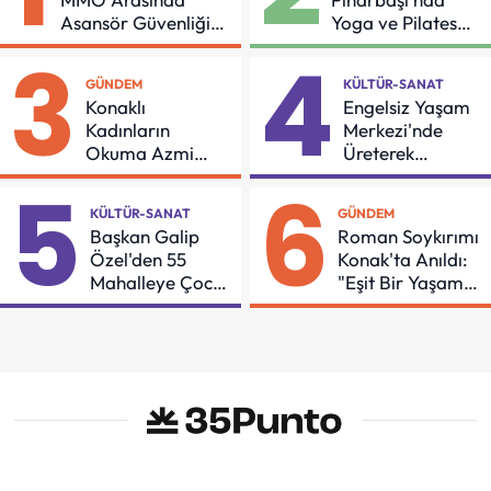
Asansör Güvenliği
Yoga ve Pilates
İçin Önemli Protokol
Buluşması
3
4
GÜNDEM
KÜLTÜR-SANAT
Konaklı
Engelsiz Yaşam
Kadınların
Merkezi'nde
Okuma Azmi
Üreterek
Örnek Oldu
Güçleniyorlar
5
6
KÜLTÜR-SANAT
GÜNDEM
Başkan Galip
Roman Soykırımı
Özel'den 55
Konak'ta Anıldı:
Mahalleye Çocuk
"Eşit Bir Yaşam
Şenliği
İçin Mücadeleyi
Sürdüreceğiz"