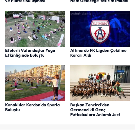
ve Pilates Buluşması
Hem Geleceğe Yatırım İmkanı
Efelerli Vatandaşlar Yoga
Altınordu FK Ligden Çekilme
Etkinliğinde Buluştu
Kararı Aldı
Konaklılar Kordon'da Sporla
Başkan Zencirci'den
Buluştu
Germencikli Genç
Futbolculara Anlamlı Jest