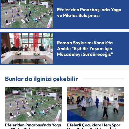
Efeler'den Pınarbaşı'nda Yoga
ve Pilates Buluşması
Roman Soykırımı Konak'ta
Anıldı: "Eşit Bir Yaşam İçin
Mücadeleyi Sürdüreceğiz"
Bunlar da ilginizi çekebilir
Efeler'den Pınarbaşı'nda Yoga
Efelerli Çocuklara Hem Spor