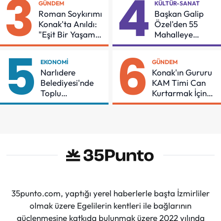
3
4
GÜNDEM
KÜLTÜR-SANAT
Roman Soykırımı
Başkan Galip
Konak'ta Anıldı:
Özel'den 55
"Eşit Bir Yaşam
Mahalleye
İçin Mücadeleyi
Çocuk Şenliği
5
6
Sürdüreceğiz"
EKONOMI
GÜNDEM
Narlıdere
Konak'ın Gururu
Belediyesi'nde
KAM Timi Can
Toplu
Kurtarmak İçin
Sözleşmeye
Demir Aldı
İmzalar Atıldı
35punto.com, yaptığı yerel haberlerle başta İzmirliler
olmak üzere Egelilerin kentleri ile bağlarının
güçlenmesine katkıda bulunmak üzere 2022 yılında