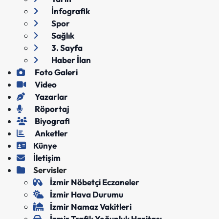
İnfografik
Spor
Sağlık
3. Sayfa
Haber İlan
Foto Galeri
Video
Yazarlar
Röportaj
Biyografi
Anketler
Künye
İletişim
Servisler
İzmir Nöbetçi Eczaneler
İzmir Hava Durumu
İzmir Namaz Vakitleri
İzmir Trafik Yoğunluk Haritası