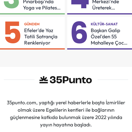
Pınarbaşı'nda
Merkezi'nde
Yoga ve Pilates
Üreterek
Buluşması
Güçleniyorlar
5
6
GÜNDEM
KÜLTÜR-SANAT
Efeler'de Yaz
Başkan Galip
Tatili Satrançla
Özel'den 55
Renkleniyor
Mahalleye Çocuk
Şenliği
35punto.com, yaptığı yerel haberlerle başta İzmirliler
olmak üzere Egelilerin kentleri ile bağlarının
güçlenmesine katkıda bulunmak üzere 2022 yılında
yayın hayatına başladı.