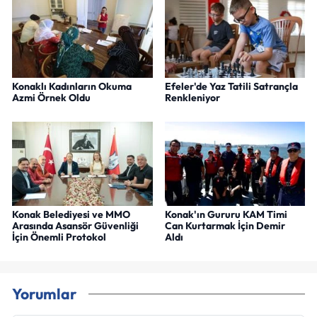
Konaklı Kadınların Okuma
Efeler'de Yaz Tatili Satrançla
Azmi Örnek Oldu
Renkleniyor
Konak Belediyesi ve MMO
Konak'ın Gururu KAM Timi
Arasında Asansör Güvenliği
Can Kurtarmak İçin Demir
İçin Önemli Protokol
Aldı
Yorumlar