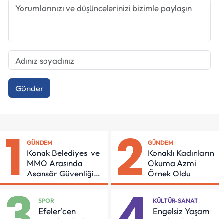
Gönder
1
2
GÜNDEM
GÜNDEM
Konak Belediyesi ve
Konaklı Kadınların
MMO Arasında
Okuma Azmi
Asansör Güvenliği
Örnek Oldu
İçin Önemli Protokol
3
4
SPOR
KÜLTÜR-SANAT
Efeler'den
Engelsiz Yaşam