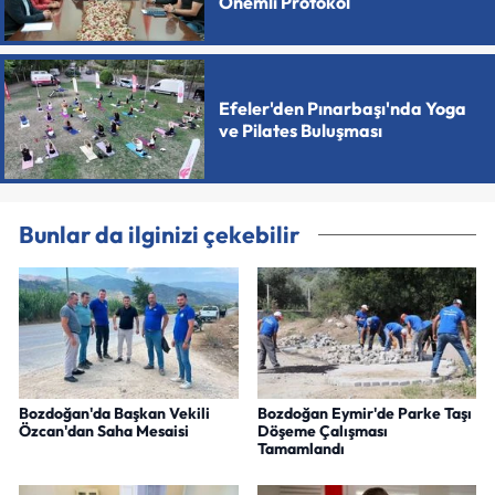
Önemli Protokol
Efeler'den Pınarbaşı'nda Yoga
ve Pilates Buluşması
Bunlar da ilginizi çekebilir
Bozdoğan'da Başkan Vekili
Bozdoğan Eymir'de Parke Taşı
Özcan'dan Saha Mesaisi
Döşeme Çalışması
Tamamlandı