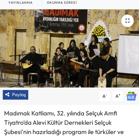
YAYINLANMA
OKUNMA SÜRESI
Paylaş
-
+
A
A
Madımak Katliamı, 32. yılında Selçuk Amfi
Tiyatro’da Alevi Kültür Dernekleri Selçuk
Şubesi'nin hazırladığı program ile türküler ve