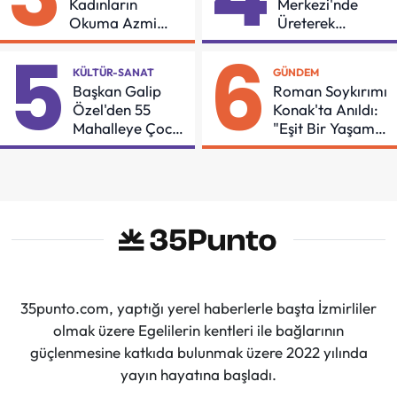
Kadınların
Merkezi'nde
Okuma Azmi
Üreterek
Örnek Oldu
Güçleniyorlar
5
6
KÜLTÜR-SANAT
GÜNDEM
Başkan Galip
Roman Soykırımı
Özel'den 55
Konak'ta Anıldı:
Mahalleye Çocuk
"Eşit Bir Yaşam
Şenliği
İçin Mücadeleyi
Sürdüreceğiz"
35punto.com, yaptığı yerel haberlerle başta İzmirliler
olmak üzere Egelilerin kentleri ile bağlarının
güçlenmesine katkıda bulunmak üzere 2022 yılında
yayın hayatına başladı.