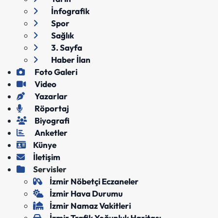
İnfografik
Spor
Sağlık
3. Sayfa
Haber İlan
Foto Galeri
Video
Yazarlar
Röportaj
Biyografi
Anketler
Künye
İletişim
Servisler
İzmir Nöbetçi Eczaneler
İzmir Hava Durumu
İzmir Namaz Vakitleri
İzmir Trafik Yoğunluk Haritası