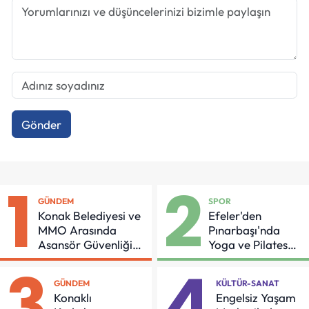
Gönder
1
2
GÜNDEM
SPOR
Konak Belediyesi ve
Efeler'den
MMO Arasında
Pınarbaşı'nda
Asansör Güvenliği
Yoga ve Pilates
İçin Önemli Protokol
Buluşması
3
4
GÜNDEM
KÜLTÜR-SANAT
Konaklı
Engelsiz Yaşam