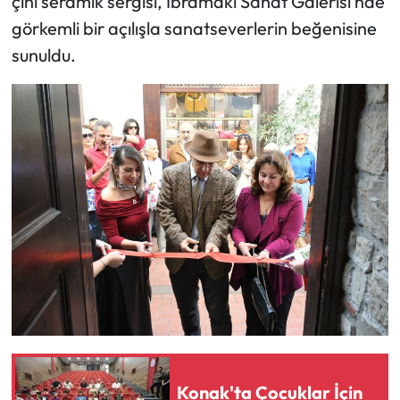
çini seramik sergisi, İbramaki Sanat Galerisi’nde
görkemli bir açılışla sanatseverlerin beğenisine
sunuldu.
Konak'ta Çocuklar İçin