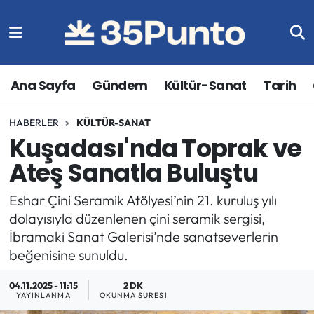
Ana Sayfa
Gündem
Kültür-Sanat
Tarih
HABERLER
KÜLTÜR-SANAT
Kuşadası'nda Toprak ve
Ateş Sanatla Buluştu
Eshar Çini Seramik Atölyesi’nin 21. kuruluş yılı
dolayısıyla düzenlenen çini seramik sergisi,
İbramaki Sanat Galerisi’nde sanatseverlerin
beğenisine sunuldu.
04.11.2025 - 11:15
2 DK
YAYINLANMA
OKUNMA SÜRESI