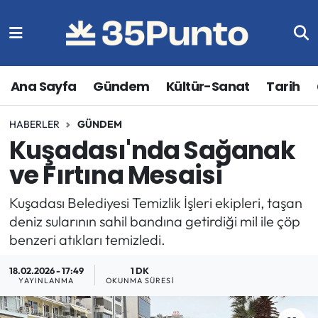
Ana Sayfa
Gündem
Kültür-Sanat
Tarih
HABERLER
GÜNDEM
Kuşadası'nda Sağanak
ve Fırtına Mesaisi
Kuşadası Belediyesi Temizlik İşleri ekipleri, taşan
deniz sularının sahil bandına getirdiği mil ile çöp
benzeri atıkları temizledi.
18.02.2026 - 17:49
1 DK
YAYINLANMA
OKUNMA SÜRESI