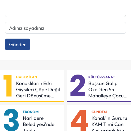
Gönder
1
2
HABER İLAN
KÜLTÜR-SANAT
Konaklıların Eski
Başkan Galip
Giysileri Çöpe Değil
Özel'den 55
Geri Dönüşüme
Mahalleye Çocuk
Gidiyor
Şenliği
3
4
EKONOMI
GÜNDEM
Narlıdere
Konak'ın Gururu
Belediyesi'nde
KAM Timi Can
Toplu
Kurtarmak İçin