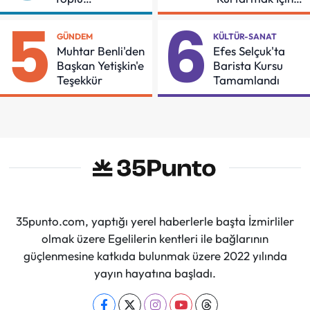
Sözleşmeye
Demir Aldı
5
6
İmzalar Atıldı
GÜNDEM
KÜLTÜR-SANAT
Muhtar Benli'den
Efes Selçuk'ta
Başkan Yetişkin'e
Barista Kursu
Teşekkür
Tamamlandı
35punto.com, yaptığı yerel haberlerle başta İzmirliler
olmak üzere Egelilerin kentleri ile bağlarının
güçlenmesine katkıda bulunmak üzere 2022 yılında
yayın hayatına başladı.