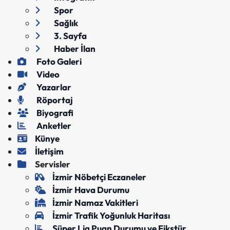
Spor
Sağlık
3. Sayfa
Haber İlan
Foto Galeri
Video
Yazarlar
Röportaj
Biyografi
Anketler
Künye
İletişim
Servisler
İzmir Nöbetçi Eczaneler
İzmir Hava Durumu
İzmir Namaz Vakitleri
İzmir Trafik Yoğunluk Haritası
Süper Lig Puan Durumu ve Fikstür