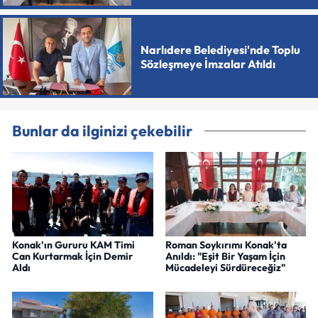
Narlıdere Belediyesi'nde Toplu
Sözleşmeye İmzalar Atıldı
Bunlar da ilginizi çekebilir
Konak'ın Gururu KAM Timi
Roman Soykırımı Konak'ta
Can Kurtarmak İçin Demir
Anıldı: "Eşit Bir Yaşam İçin
Aldı
Mücadeleyi Sürdüreceğiz"