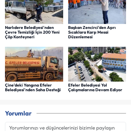
Narlıdere Belediyesi'nden
Başkan Zencirci'den Aşırı
Çevre Temizliği İçin 200 Yeni
Sıcaklara Karşı Mesai
Çöp Konteyneri
Düzenlemesi
Çine'deki Yangına Efeler
Efeler Belediyesi Yol
Belediyesi'nden Saha Desteği
Çalışmalarına Devam Ediyor
Yorumlar