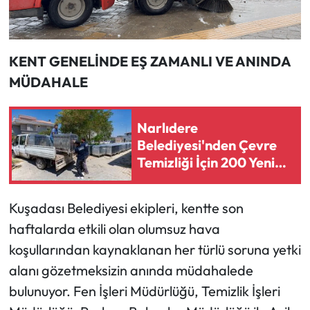
KENT GENELİNDE EŞ ZAMANLI VE ANINDA
MÜDAHALE
Narlıdere
Belediyesi'nden Çevre
Temizliği İçin 200 Yeni
Çöp Konteyneri
Kuşadası Belediyesi ekipleri, kentte son
haftalarda etkili olan olumsuz hava
koşullarından kaynaklanan her türlü soruna yetki
alanı gözetmeksizin anında müdahalede
bulunuyor. Fen İşleri Müdürlüğü, Temizlik İşleri