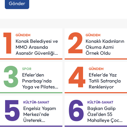
Gönder
1
2
GÜNDEM
GÜNDEM
Konak Belediyesi ve
Konaklı Kadınların
MMO Arasında
Okuma Azmi
Asansör Güvenliği
Örnek Oldu
İçin Önemli Protokol
3
4
SPOR
GÜNDEM
Efeler'den
Efeler'de Yaz
Pınarbaşı'nda
Tatili Satrançla
Yoga ve Pilates
Renkleniyor
Buluşması
5
6
KÜLTÜR-SANAT
KÜLTÜR-SANAT
Engelsiz Yaşam
Başkan Galip
Merkezi'nde
Özel'den 55
Üreterek
Mahalleye Çocuk
Güçleniyorlar
Şenliği