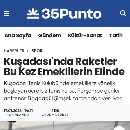
Ana Sayfa
Gündem
Kültür-Sanat
Tarih
HABERLER
SPOR
Kuşadası'nda Raketler
Bu Kez Emeklilerin Elinde
Kuşadası Tenis Kulübü’nde emeklilere yönelik
başlayan ücretsiz tenis kursu, Perşembe günleri
antrenör Bağdagül Şimşek tarafından veriliyor.
17.01.2026 - 14:21
1 DK
YAYINLANMA
OKUNMA SÜRESI