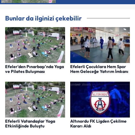
Bunlar da ilginizi çekebilir
Efeler'den Pınarbaşı'nda Yoga
Efelerli Çocuklara Hem Spor
ve Pilates Buluşması
Hem Geleceğe Yatırım İmkanı
Efelerli Vatandaşlar Yoga
Altınordu FK Ligden Çekilme
Etkinliğinde Buluştu
Kararı Aldı