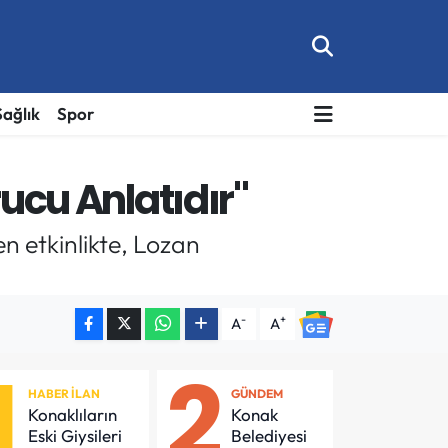
Sağlık
Spor
rucu Anlatıdır"
n etkinlikte, Lozan
-
+
A
A
1
2
HABER İLAN
GÜNDEM
Konaklıların
Konak
Eski Giysileri
Belediyesi