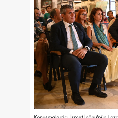
Konuşmalarda, İsmet İnönü’nün Lozan