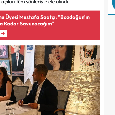
çıları tüm yönleriyle ele alındı.
u Üyesi Mustafa Saatçı: "Bozdoğan'ın
na Kadar Savunacağım"