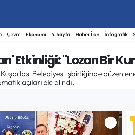
h
Çevre
Ekonomi
3. Sayfa
Haber İlan
İnfografik
' Etkinliği: "Lozan Bir Ku
Kuşadası Belediyesi işbirliğinde düzenlene
matik açıları ele alındı.