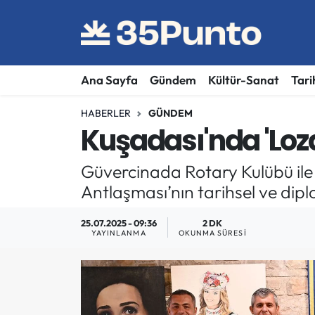
Ana Sayfa
Gündem
Kültür-Sanat
Tari
HABERLER
GÜNDEM
Kuşadası'nda 'Lozan
Güvercinada Rotary Kulübü ile 
Antlaşması’nın tarihsel ve diplo
25.07.2025 - 09:36
2 DK
YAYINLANMA
OKUNMA SÜRESI