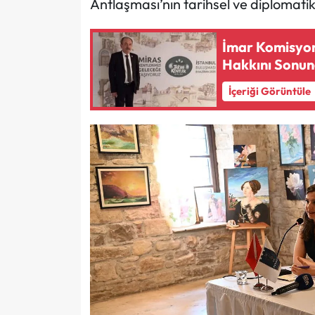
Antlaşması’nın tarihsel ve diplomatik a
İmar Komisyon
Hakkını Sonu
İçeriği Görüntüle