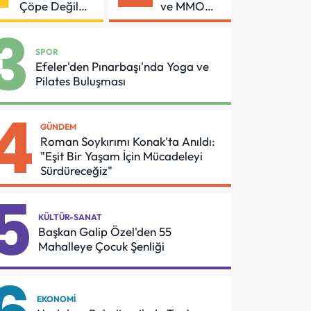
Çöpe Değil
ve MMO
Geri
Arasında
3
Dönüşüme
Asansör
Gidiyor
Güvenliği
SPOR
İçin Önemli
Efeler'den Pınarbaşı'nda Yoga ve
Protokol
Pilates Buluşması
4
GÜNDEM
Roman Soykırımı Konak'ta Anıldı:
"Eşit Bir Yaşam İçin Mücadeleyi
Sürdüreceğiz"
5
KÜLTÜR-SANAT
Başkan Galip Özel'den 55
Mahalleye Çocuk Şenliği
EKONOMI