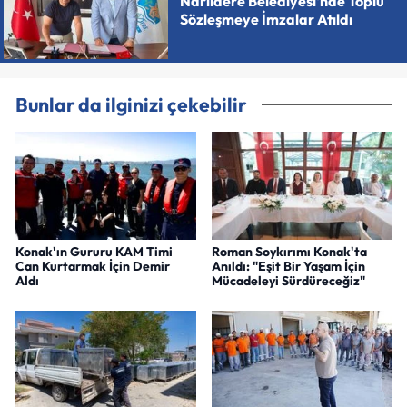
Narlıdere Belediyesi'nde Toplu
Sözleşmeye İmzalar Atıldı
Bunlar da ilginizi çekebilir
Konak'ın Gururu KAM Timi
Roman Soykırımı Konak'ta
Can Kurtarmak İçin Demir
Anıldı: "Eşit Bir Yaşam İçin
Aldı
Mücadeleyi Sürdüreceğiz"