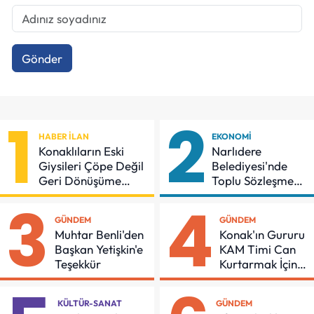
Gönder
1
2
HABER İLAN
EKONOMI
Konaklıların Eski
Narlıdere
Giysileri Çöpe Değil
Belediyesi'nde
Geri Dönüşüme
Toplu Sözleşmeye
Gidiyor
İmzalar Atıldı
3
4
GÜNDEM
GÜNDEM
Muhtar Benli'den
Konak'ın Gururu
Başkan Yetişkin'e
KAM Timi Can
Teşekkür
Kurtarmak İçin
Demir Aldı
KÜLTÜR-SANAT
GÜNDEM