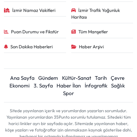
İzmir Namaz Vakitleri
İzmir Trafik Yoğunluk
Haritası
Puan Durumu ve Fikstür
Tüm Manşetler
Son Dakika Haberleri
Haber Arşivi
Ana Sayfa
Gündem
Kültür-Sanat
Tarih
Çevre
Ekonomi
3. Sayfa
Haber İlan
İnfografik
Sağlık
Spor
Sitede yayınlanan içerik ve yorumlardan yazarları sorumludur.
Yayınlanan yorumlardan 35Punto sorumlu tutulamaz. Sitedeki tüm
harici linkler ayrı bir sayfada açılır. Sitemizde yayınlanan haber,
köşe yazıları ve fotoğraflar izin alınmaksızın kaynak gösterilse dahi,
herhangi bir ortamda kullanılamaz ve yayınlanamaz