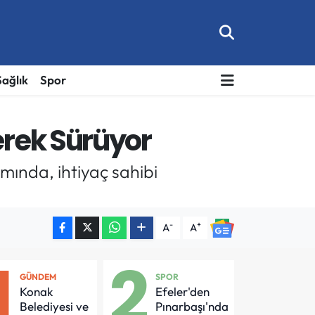
Sağlık
Spor
erek Sürüyor
mında, ihtiyaç sahibi
-
+
A
A
1
2
GÜNDEM
SPOR
Konak
Efeler'den
Belediyesi ve
Pınarbaşı'nda