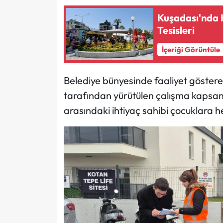
Kuşadası'nda H
Tesisleri
İçeriği Görüntüle
Belediye bünyesinde faaliyet göstere
tarafından yürütülen çalışma kaps
arasındaki ihtiyaç sahibi çocuklara her 