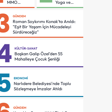
MMO
Yoga ve
Arasında
Pilates
3
Asansör
Buluşması
GÜNDEM
Güvenliği İçin
Roman Soykırımı Konak'ta Anıldı:
Önemli
"Eşit Bir Yaşam İçin Mücadeleyi
Protokol
Sürdüreceğiz"
4
KÜLTÜR-SANAT
Başkan Galip Özel'den 55
Mahalleye Çocuk Şenliği
5
EKONOMI
Narlıdere Belediyesi'nde Toplu
Sözleşmeye İmzalar Atıldı
GÜNDEM