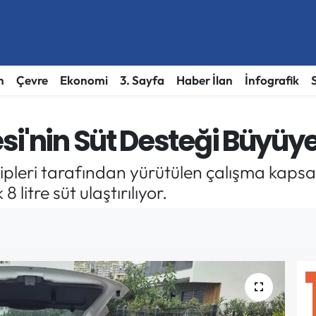
h
Çevre
Ekonomi
3. Sayfa
Haber İlan
İnfografik
si'nin Süt Desteği Büyüy
pleri tarafından yürütülen çalışma kapsa
 litre süt ulaştırılıyor.