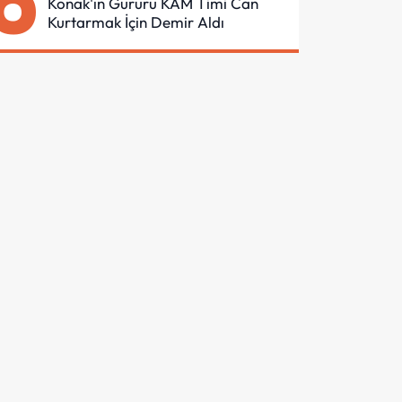
6
Konak'ın Gururu KAM Timi Can
Kurtarmak İçin Demir Aldı