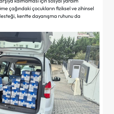
arşıya kalmaması için sosyal yardım
üme çağındaki çocukların fiziksel ve zihinsel
desteği, kentte dayanışma ruhunu da