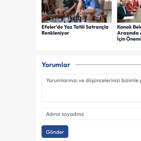
Efeler'de Yaz Tatili Satrançla
Konak Bel
Renkleniyor
Arasında 
İçin Öneml
Yorumlar
Gönder