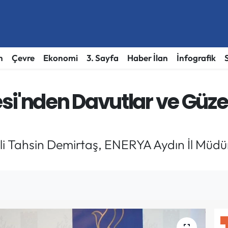
h
Çevre
Ekonomi
3. Sayfa
Haber İlan
İnfografik
si'nden Davutlar ve Güze
i Tahsin Demirtaş, ENERYA Aydın İl Müdürü