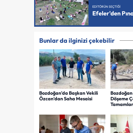
EDITÖRÜN SEÇTIĞI
Efeler'den Pın
Bunlar da ilginizi çekebilir
Bozdoğan'da Başkan Vekili
Bozdoğan 
Özcan'dan Saha Mesaisi
Döşeme Ça
Tamamlan