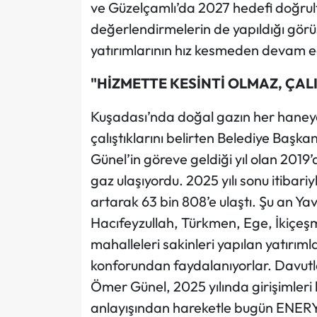
ve Güzelçamlı’da 2027 hedefi doğrult
değerlendirmelerin de yapıldığı gör
yatırımlarının hız kesmeden devam e
"HİZMETTE KESİNTİ OLMAZ, ÇAL
Kuşadası’nda doğal gazın her haneye u
çalıştıklarını belirten Belediye Baş
Günel’in göreve geldiği yıl olan 201
gaz ulaşıyordu. 2025 yılı sonu itibar
artarak 63 bin 808’e ulaştı. Şu an Y
Hacıfeyzullah, Türkmen, Ege, İkiçeş
mahalleleri sakinleri yapılan yatırıml
konforundan faydalanıyorlar. Davutla
Ömer Günel, 2025 yılında girişimleri 
anlayışından hareketle bugün ENERYA