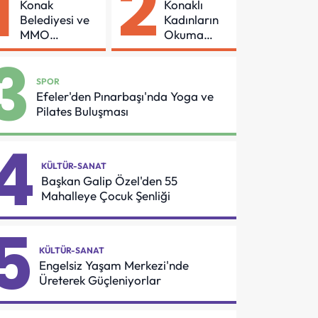
1
2
Konak
Konaklı
Belediyesi ve
Kadınların
MMO
Okuma
Arasında
Azmi Örnek
3
Asansör
Oldu
Güvenliği İçin
SPOR
Önemli
Efeler'den Pınarbaşı'nda Yoga ve
Protokol
Pilates Buluşması
4
KÜLTÜR-SANAT
Başkan Galip Özel'den 55
Mahalleye Çocuk Şenliği
5
KÜLTÜR-SANAT
Engelsiz Yaşam Merkezi'nde
Üreterek Güçleniyorlar