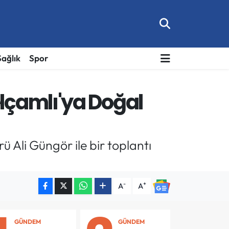
Sağlık
Spor
lçamlı'ya Doğal
 Ali Güngör ile bir toplantı
-
+
A
A
GÜNDEM
GÜNDEM