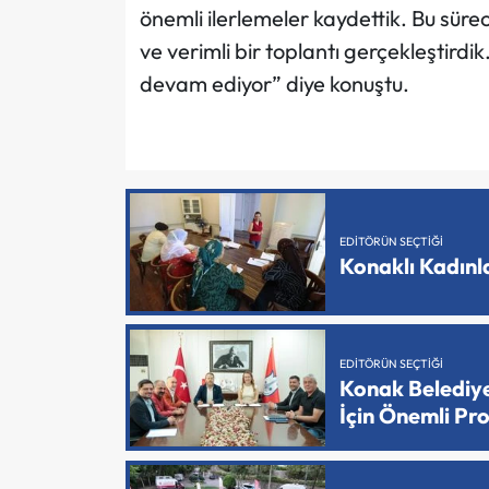
önemli ilerlemeler kaydettik. Bu sürec
ve verimli bir toplantı gerçekleştirdik
devam ediyor” diye konuştu.
EDITÖRÜN SEÇTIĞI
Konaklı Kadın
EDITÖRÜN SEÇTIĞI
Konak Belediy
İçin Önemli Pr