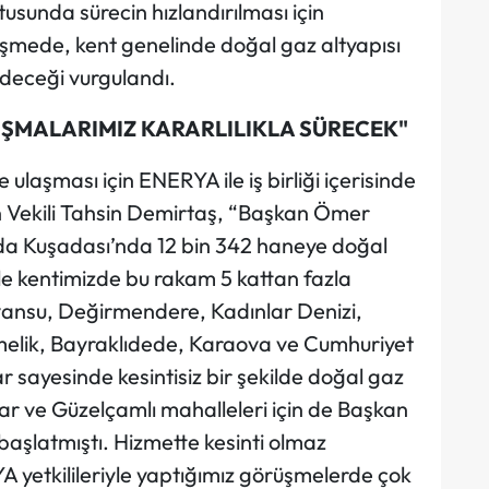
usunda sürecin hızlandırılması için
üşmede, kent genelinde doğal gaz altyapısı
deceği vurgulandı.
IŞMALARIMIZ KARARLILIKLA SÜRECEK"
laşması için ENERYA ile iş birliği içerisinde
kan Vekili Tahsin Demirtaş, “Başkan Ömer
9’da Kuşadası’nda 12 bin 342 haneye doğal
iyle kentimizde bu rakam 5 kattan fazla
avansu, Değirmendere, Kadınlar Denizi,
melik, Bayraklıdede, Karaova ve Cumhuriyet
ar sayesinde kesintisiz bir şekilde doğal gaz
r ve Güzelçamlı mahalleleri için de Başkan
başlatmıştı. Hizmette kesinti olmaz
 yetkilileriyle yaptığımız görüşmelerde çok