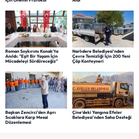
İçin Önemli Protokol
Aldı
Roman Soykırımı Konak'ta
Narlıdere Belediyesi'nden
Anıldı: "Eşit Bir Yaşam İçin
Çevre Temizliği İçin 200 Yeni
Mücadeleyi Sürdüreceğiz"
Çöp Konteyneri
Başkan Zencirci'den Aşırı
Çine'deki Yangına Efeler
Sıcaklara Karşı Mesai
Belediyesi'nden Saha Desteği
Düzenlemesi