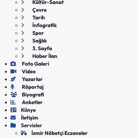
Kültür-Sanat
Çevre
Tarih
İnfografik
Spor
Sağlık
3. Sayfa
Haber İlan
Foto Galeri
Video
Yazarlar
Röportaj
Biyografi
Anketler
Künye
İletişim
Servisler
İzmir Nöbetçi Eczaneler