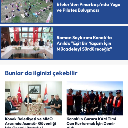
Efeler'den Pınarbaşı'nda Yoga
ve Pilates Buluşması
Roman Soykırımı Konak'ta
Anıldı: "Eşit Bir Yaşam İçin
Mücadeleyi Sürdüreceğiz"
Bunlar da ilginizi çekebilir
Konak Belediyesi ve MMO
Konak'ın Gururu KAM Timi
Arasında Asansör Güvenliği
Can Kurtarmak İçin Demir