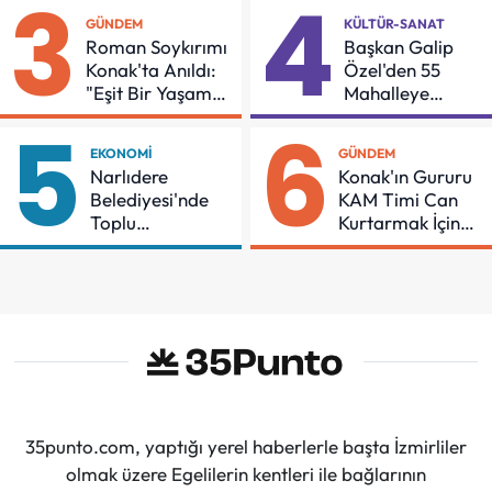
3
4
GÜNDEM
KÜLTÜR-SANAT
Roman Soykırımı
Başkan Galip
Konak'ta Anıldı:
Özel'den 55
"Eşit Bir Yaşam
Mahalleye
İçin Mücadeleyi
Çocuk Şenliği
5
6
Sürdüreceğiz"
EKONOMI
GÜNDEM
Narlıdere
Konak'ın Gururu
Belediyesi'nde
KAM Timi Can
Toplu
Kurtarmak İçin
Sözleşmeye
Demir Aldı
İmzalar Atıldı
35punto.com, yaptığı yerel haberlerle başta İzmirliler
olmak üzere Egelilerin kentleri ile bağlarının