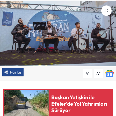
Paylaş
-
+
A
A
Başkan Yetişkin ile
Efeler'de Yol Yatırımları
Sürüyor