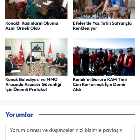
Konaklı Kadınların Okuma
Efeler'de Yaz Tatili Satrançla
Azmi Örnek Oldu
Renkleniyor
Konak Belediyesi ve MMO
Konak'ın Gururu KAM Timi
Arasında Asansör Güvenliği
Can Kurtarmak İçin Demir
İçin Önemli Protokol
Aldı
Yorumlar