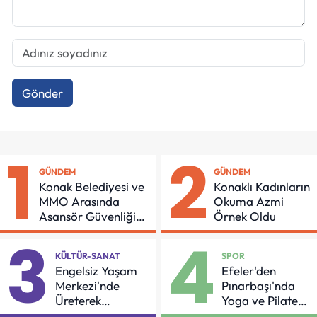
Gönder
1
2
GÜNDEM
GÜNDEM
Konak Belediyesi ve
Konaklı Kadınların
MMO Arasında
Okuma Azmi
Asansör Güvenliği
Örnek Oldu
İçin Önemli Protokol
3
4
KÜLTÜR-SANAT
SPOR
Engelsiz Yaşam
Efeler'den
Merkezi'nde
Pınarbaşı'nda
Üreterek
Yoga ve Pilates
Güçleniyorlar
Buluşması