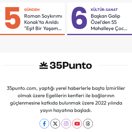
5
6
GÜNDEM
KÜLTÜR-SANAT
Roman Soykırımı
Başkan Galip
Konak'ta Anıldı:
Özel'den 55
"Eşit Bir Yaşam
Mahalleye Çocuk
İçin Mücadeleyi
Şenliği
Sürdüreceğiz"
35punto.com, yaptığı yerel haberlerle başta İzmirliler
olmak üzere Egelilerin kentleri ile bağlarının
güçlenmesine katkıda bulunmak üzere 2022 yılında
yayın hayatına başladı.