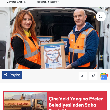
YAYINLANMA
OKUNMA SÜRESI
Paylaş
-
+
A
A
Çine'deki Yangına Efeler
Belediyesi'nden Saha