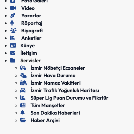
Foto Galeri
Video
Yazarlar
Röportaj
Biyografi
Anketler
Künye
İletişim
Servisler
İzmir Nöbetçi Eczaneler
İzmir Hava Durumu
İzmir Namaz Vakitleri
İzmir Trafik Yoğunluk Haritası
Süper Lig Puan Durumu ve Fikstür
Tüm Manşetler
Son Dakika Haberleri
Haber Arşivi