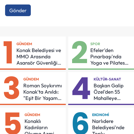
Gönder
1
2
GÜNDEM
SPOR
Konak Belediyesi ve
Efeler'den
MMO Arasında
Pınarbaşı'nda
Asansör Güvenliği
Yoga ve Pilates
İçin Önemli Protokol
Buluşması
3
4
GÜNDEM
KÜLTÜR-SANAT
Roman Soykırımı
Başkan Galip
Konak'ta Anıldı:
Özel'den 55
"Eşit Bir Yaşam
Mahalleye
İçin Mücadeleyi
Çocuk Şenliği
5
6
Sürdüreceğiz"
GÜNDEM
EKONOMI
Konaklı
Narlıdere
Kadınların
Belediyesi'nde
Okuma Azmi
Toplu