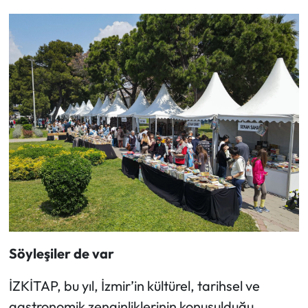
Söyleşiler de var
İZKİTAP, bu yıl, İzmir’in kültürel, tarihsel ve
gastronomik zenginliklerinin konuşulduğu