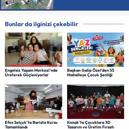
Bunlar da ilginizi çekebilir
Engelsiz Yaşam Merkezi'nde
Başkan Galip Özel'den 55
Üreterek Güçleniyorlar
Mahalleye Çocuk Şenliği
Efes Selçuk'ta Barista Kursu
Konak'ta Çocuklara 3D
Tamamlandı
Tasarım ve Üretim Fırsatı