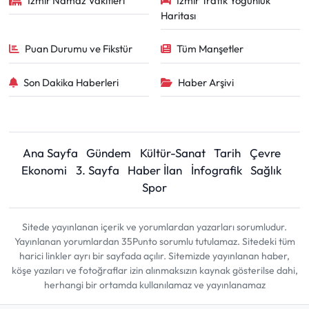
İzmir Namaz Vakitleri
İzmir Trafik Yoğunluk
Haritası
Puan Durumu ve Fikstür
Tüm Manşetler
Son Dakika Haberleri
Haber Arşivi
Ana Sayfa
Gündem
Kültür-Sanat
Tarih
Çevre
Ekonomi
3. Sayfa
Haber İlan
İnfografik
Sağlık
Spor
Sitede yayınlanan içerik ve yorumlardan yazarları sorumludur.
Yayınlanan yorumlardan 35Punto sorumlu tutulamaz. Sitedeki tüm
harici linkler ayrı bir sayfada açılır. Sitemizde yayınlanan haber,
köşe yazıları ve fotoğraflar izin alınmaksızın kaynak gösterilse dahi,
herhangi bir ortamda kullanılamaz ve yayınlanamaz