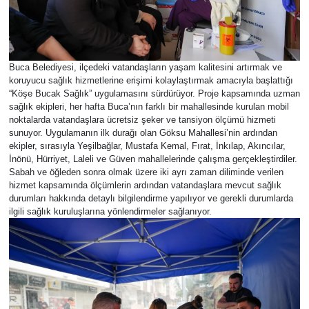
Buca Belediyesi, ilçedeki vatandaşların yaşam kalitesini artırmak ve
koruyucu sağlık hizmetlerine erişimi kolaylaştırmak amacıyla başlattığı
“Köşe Bucak Sağlık” uygulamasını sürdürüyor. Proje kapsamında uzman
sağlık ekipleri, her hafta Buca’nın farklı bir mahallesinde kurulan mobil
noktalarda vatandaşlara ücretsiz şeker ve tansiyon ölçümü hizmeti
sunuyor. Uygulamanın ilk durağı olan Göksu Mahallesi’nin ardından
ekipler, sırasıyla Yeşilbağlar, Mustafa Kemal, Fırat, İnkılap, Akıncılar,
İnönü, Hürriyet, Laleli ve Güven mahallelerinde çalışma gerçekleştirdiler.
Sabah ve öğleden sonra olmak üzere iki ayrı zaman diliminde verilen
hizmet kapsamında ölçümlerin ardından vatandaşlara mevcut sağlık
durumları hakkında detaylı bilgilendirme yapılıyor ve gerekli durumlarda
ilgili sağlık kuruluşlarına yönlendirmeler sağlanıyor.