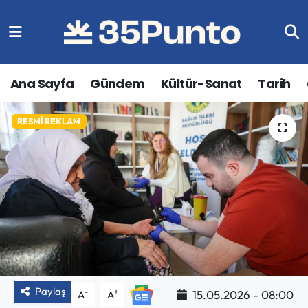
Ana Sayfa
Gündem
Kültür-Sanat
Tarih
BU BIR İLANDIR
RESMI REKLAM
Paylaş
-
+
15.05.2026 - 08:00
A
A