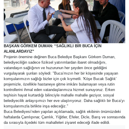
BAŞKAN GÖRKEM DUMAN: “SAĞLIKLI BİR BUCA İÇİN
ALANLARDAYIZ”
Projenin önemine değinen Buca Belediye Başkanı Görkem Duman,
belediyeciliğin sadece fiziksel yatırımlardan ibaret olmadığını,
vatandaşın sağlığının ve huzurunun her şeyden önce geldiğini
vurgulayarak şunları söyledi: "Buca’mızın her bir köşesinde yaşayan
komşularımızın sağlığı bizler için çok kıymetli. 'Köşe Bucak Sağlık'
projemizle, özellikle hastaneye gitme imkânı bulamayan veya rutin
kontrollerini ihmal eden vatandaşlarımıza hizmet sunuyoruz. Erken
teşhisin hayat kurtardığı bilinciyle mahalle mahalle geziyor, sosyal
belediyecilik anlayışımızı her eve ulaştırıyoruz. Daha sağlıklı bir Buca’yı
komşularımızla birlikte inşa edeceğiz."
Buca Belediyesi’nden yapılan açıklamada, sağlık ekibinin önümüzdeki
haftalarda Çamlıpınar, Çamlık, Yiğitler, Efeler, Dicle, Barış ve sonrasında
da sırasıyla ilçedeki tüm mahalleleri ziyaret edeceği ifade edildi.