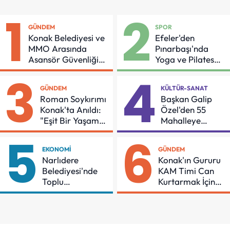
1
2
GÜNDEM
SPOR
Konak Belediyesi ve
Efeler'den
MMO Arasında
Pınarbaşı'nda
Asansör Güvenliği
Yoga ve Pilates
İçin Önemli Protokol
Buluşması
3
4
GÜNDEM
KÜLTÜR-SANAT
Roman Soykırımı
Başkan Galip
Konak'ta Anıldı:
Özel'den 55
"Eşit Bir Yaşam
Mahalleye
İçin Mücadeleyi
Çocuk Şenliği
5
6
Sürdüreceğiz"
EKONOMI
GÜNDEM
Narlıdere
Konak'ın Gururu
Belediyesi'nde
KAM Timi Can
Toplu
Kurtarmak İçin
Sözleşmeye
Demir Aldı
İmzalar Atıldı