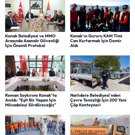
Konak Belediyesi ve MMO
Konak'ın Gururu KAM Timi
Arasında Asansör Güvenliği
Can Kurtarmak İçin Demir
İçin Önemli Protokol
Aldı
Roman Soykırımı Konak'ta
Narlıdere Belediyesi'nden
Anıldı: "Eşit Bir Yaşam İçin
Çevre Temizliği İçin 200 Yeni
Mücadeleyi Sürdüreceğiz"
Çöp Konteyneri