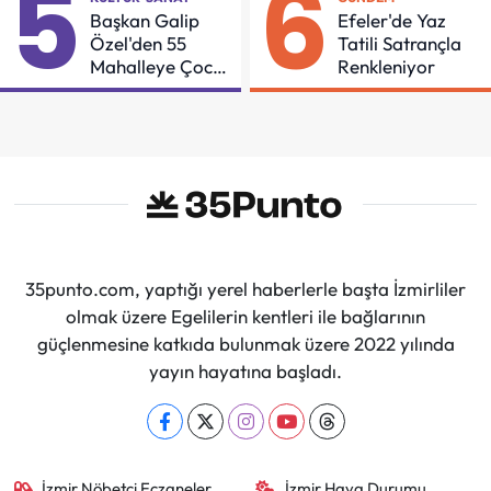
5
6
Başkan Galip
Efeler'de Yaz
Özel'den 55
Tatili Satrançla
Mahalleye Çocuk
Renkleniyor
Şenliği
35punto.com, yaptığı yerel haberlerle başta İzmirliler
olmak üzere Egelilerin kentleri ile bağlarının
güçlenmesine katkıda bulunmak üzere 2022 yılında
yayın hayatına başladı.
İzmir Nöbetçi Eczaneler
İzmir Hava Durumu