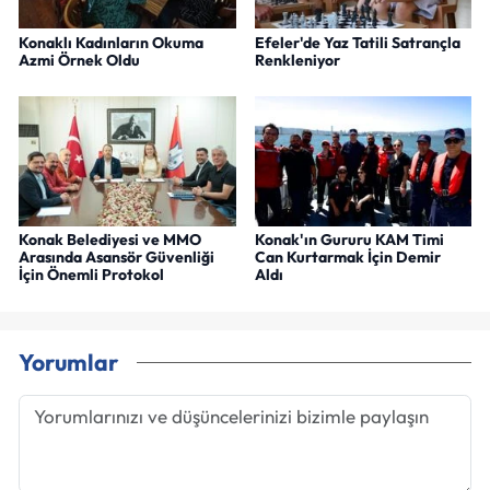
Konaklı Kadınların Okuma
Efeler'de Yaz Tatili Satrançla
Azmi Örnek Oldu
Renkleniyor
Konak Belediyesi ve MMO
Konak'ın Gururu KAM Timi
Arasında Asansör Güvenliği
Can Kurtarmak İçin Demir
İçin Önemli Protokol
Aldı
Yorumlar