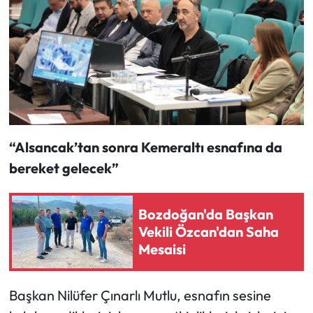
“Alsancak’tan sonra Kemeraltı esnafına da
bereket gelecek”
Bozdoğan'da Başkan
Vekili Özcan'dan Saha
Mesaisi
Başkan Nilüfer Çınarlı Mutlu, esnafın sesine