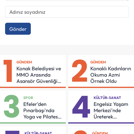
Gönder
1
2
GÜNDEM
GÜNDEM
Konak Belediyesi ve
Konaklı Kadınların
MMO Arasında
Okuma Azmi
Asansör Güvenliği
Örnek Oldu
İçin Önemli Protokol
3
4
SPOR
KÜLTÜR-SANAT
Efeler'den
Engelsiz Yaşam
Pınarbaşı'nda
Merkezi'nde
Yoga ve Pilates
Üreterek
Buluşması
Güçleniyorlar
KÜLTÜR-SANAT
GÜNDEM