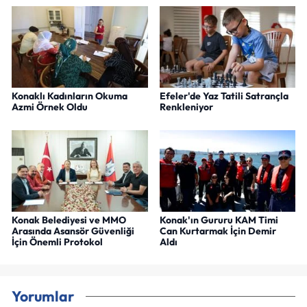
Konaklı Kadınların Okuma
Efeler'de Yaz Tatili Satrançla
Azmi Örnek Oldu
Renkleniyor
Konak Belediyesi ve MMO
Konak'ın Gururu KAM Timi
Arasında Asansör Güvenliği
Can Kurtarmak İçin Demir
İçin Önemli Protokol
Aldı
Yorumlar