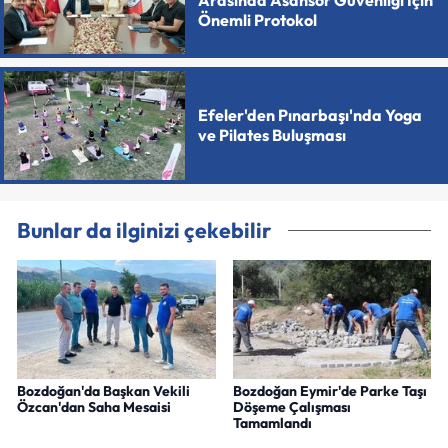
Arasında Asansör Güvenliği İçin
Önemli Protokol
Efeler'den Pınarbaşı'nda Yoga
ve Pilates Buluşması
Bunlar da ilginizi çekebilir
Bozdoğan'da Başkan Vekili
Bozdoğan Eymir'de Parke Taşı
Özcan'dan Saha Mesaisi
Döşeme Çalışması
Tamamlandı