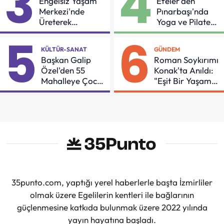
3
4
Engelsiz Yaşam
Efeler'den
Merkezi'nde
Pınarbaşı'nda
Üreterek
Yoga ve Pilates
Güçleniyorlar
Buluşması
5
6
KÜLTÜR-SANAT
GÜNDEM
Başkan Galip
Roman Soykırımı
Özel'den 55
Konak'ta Anıldı:
Mahalleye Çocuk
"Eşit Bir Yaşam
Şenliği
İçin Mücadeleyi
Sürdüreceğiz"
35punto.com, yaptığı yerel haberlerle başta İzmirliler
olmak üzere Egelilerin kentleri ile bağlarının
güçlenmesine katkıda bulunmak üzere 2022 yılında
yayın hayatına başladı.