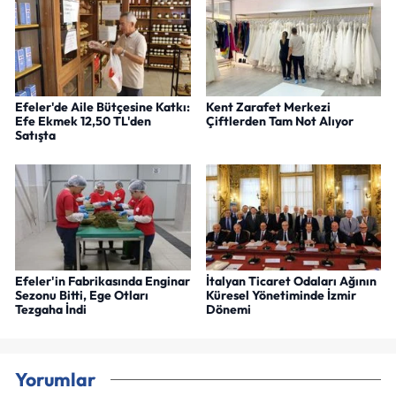
Efeler'de Aile Bütçesine Katkı:
Kent Zarafet Merkezi
Efe Ekmek 12,50 TL'den
Çiftlerden Tam Not Alıyor
Satışta
Efeler'in Fabrikasında Enginar
İtalyan Ticaret Odaları Ağının
Sezonu Bitti, Ege Otları
Küresel Yönetiminde İzmir
Tezgaha İndi
Dönemi
Yorumlar