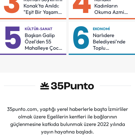
3
4
Konak'ta Anıldı:
Kadınların
"Eşit Bir Yaşam
Okuma Azmi
İçin Mücadeleyi
Örnek Oldu
5
6
Sürdüreceğiz"
KÜLTÜR-SANAT
EKONOMI
Başkan Galip
Narlıdere
Özel'den 55
Belediyesi'nde
Mahalleye Çocuk
Toplu
Şenliği
Sözleşmeye
İmzalar Atıldı
35punto.com, yaptığı yerel haberlerle başta İzmirliler
olmak üzere Egelilerin kentleri ile bağlarının
güçlenmesine katkıda bulunmak üzere 2022 yılında
yayın hayatına başladı.