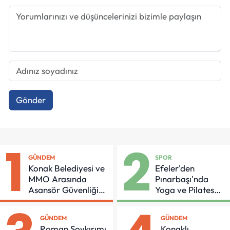
Gönder
1
2
GÜNDEM
SPOR
Konak Belediyesi ve
Efeler'den
MMO Arasında
Pınarbaşı'nda
Asansör Güvenliği
Yoga ve Pilates
İçin Önemli Protokol
Buluşması
GÜNDEM
GÜNDEM
Roman Soykırımı
Konaklı