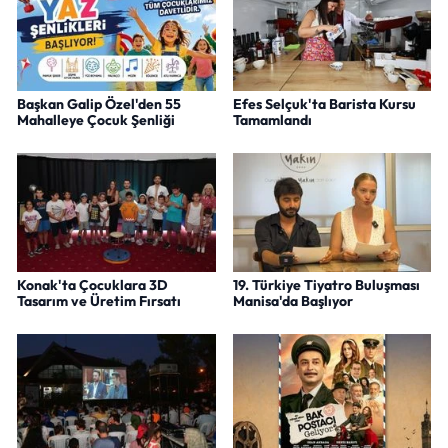
Başkan Galip Özel'den 55
Efes Selçuk'ta Barista Kursu
Mahalleye Çocuk Şenliği
Tamamlandı
Konak'ta Çocuklara 3D
19. Türkiye Tiyatro Buluşması
Tasarım ve Üretim Fırsatı
Manisa'da Başlıyor