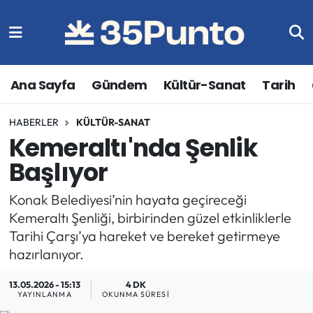
Ana Sayfa
Gündem
Kültür-Sanat
Tarih
HABERLER
KÜLTÜR-SANAT
Kemeraltı'nda Şenlik
Başlıyor
Konak Belediyesi’nin hayata geçireceği
Kemeraltı Şenliği, birbirinden güzel etkinliklerle
Tarihi Çarşı’ya hareket ve bereket getirmeye
hazırlanıyor.
13.05.2026 - 15:13
4 DK
YAYINLANMA
OKUNMA SÜRESI