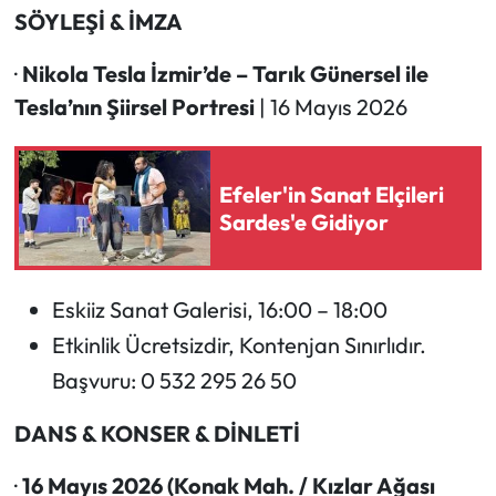
SÖYLEŞİ & İMZA
·
Nikola Tesla İzmir’de – Tarık Günersel ile
Tesla’nın Şiirsel Portresi
| 16 Mayıs 2026
Efeler'in Sanat Elçileri
Sardes'e Gidiyor
Eskiiz Sanat Galerisi, 16:00 – 18:00
Etkinlik Ücretsizdir, Kontenjan Sınırlıdır.
Başvuru: 0 532 295 26 50
DANS & KONSER & DİNLETİ
·
16 Mayıs 2026 (Konak Mah. / Kızlar Ağası