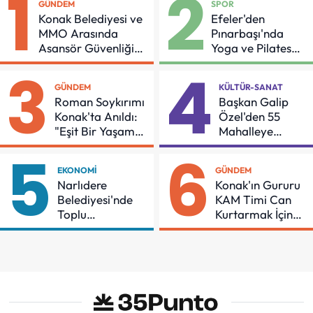
1
2
GÜNDEM
SPOR
Konak Belediyesi ve
Efeler'den
MMO Arasında
Pınarbaşı'nda
Asansör Güvenliği
Yoga ve Pilates
İçin Önemli Protokol
Buluşması
3
4
GÜNDEM
KÜLTÜR-SANAT
Roman Soykırımı
Başkan Galip
Konak'ta Anıldı:
Özel'den 55
"Eşit Bir Yaşam
Mahalleye
İçin Mücadeleyi
Çocuk Şenliği
5
6
Sürdüreceğiz"
EKONOMI
GÜNDEM
Narlıdere
Konak'ın Gururu
Belediyesi'nde
KAM Timi Can
Toplu
Kurtarmak İçin
Sözleşmeye
Demir Aldı
İmzalar Atıldı