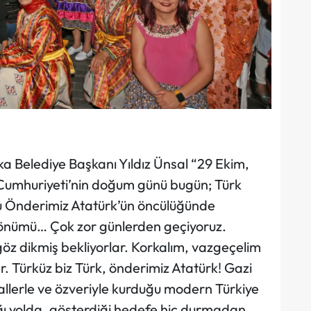
a Belediye Başkanı Yıldız Ünsal “29 Ekim,
Cumhuriyeti’nin doğum günü bugün; Türk
lu Önderimiz Atatürk’ün öncülüğünde
dönümü… Çok zor günlerden geçiyoruz.
öz dikmiş bekliyorlar. Korkalım, vazgeçelim
r. Türküz biz Türk, önderimiz Atatürk! Gazi
llerle ve özveriyle kurduğu modern Türkiye
ığı yolda, gösterdiği hedefe hiç durmadan