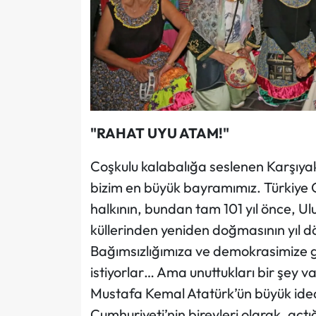
"RAHAT UYU ATAM!"
Coşkulu kalabalığa seslenen Karşıyak
bizim en büyük bayramımız. Türkiye 
halkının, bundan tam 101 yıl önce, U
küllerinden yeniden doğmasının yıl 
Bağımsızlığımıza ve demokrasimize g
istiyorlar… Ama unuttukları bir şey va
Mustafa Kemal Atatürk’ün büyük idea
Cumhuriyeti’nin bireyleri olarak, açt