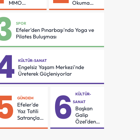
MMO
Okuma
Arasında
Azmi Örnek
3
Asansör
Oldu
Güvenliği İçin
SPOR
Önemli
Efeler'den Pınarbaşı'nda Yoga ve
Protokol
Pilates Buluşması
4
KÜLTÜR-SANAT
Engelsiz Yaşam Merkezi'nde
Üreterek Güçleniyorlar
5
6
KÜLTÜR-
GÜNDEM
SANAT
Efeler'de
Başkan
Yaz Tatili
Galip
Satrançla
Özel'den
Renkleniyor
55
Mahalleye