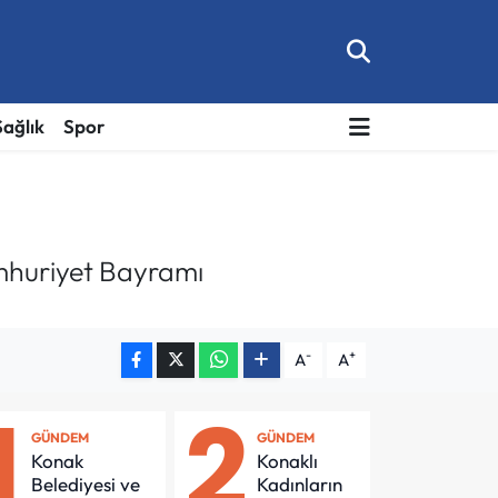
Sağlık
Spor
umhuriyet Bayramı
-
+
A
A
1
2
GÜNDEM
GÜNDEM
Konak
Konaklı
Belediyesi ve
Kadınların