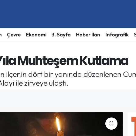
h
Çevre
Ekonomi
3. Sayfa
Haber İlan
İnfografik
 Yıla Muhteşem Kutlama
an ilçenin dört bir yanında düzenlenen C
yı ile zirveye ulaştı.