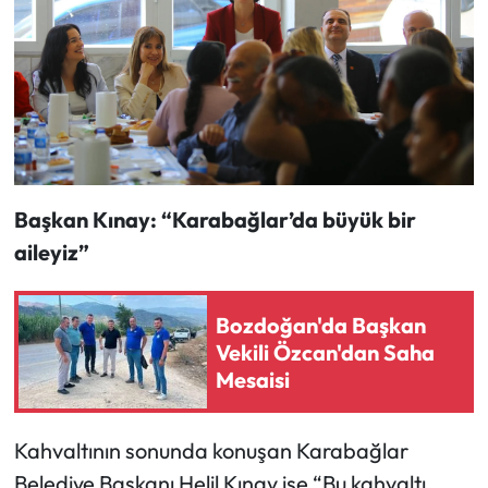
Başkan Kınay: “Karabağlar’da büyük bir
aileyiz”
Bozdoğan'da Başkan
Vekili Özcan'dan Saha
Mesaisi
Kahvaltının sonunda konuşan Karabağlar
Belediye Başkanı Helil Kınay ise “Bu kahvaltı