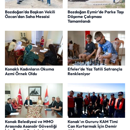
Bozdoğan'da Başkan Vekili
Bozdoğan Eymir'de Parke Taşı
Özcan'dan Saha Mesaisi
Döşeme Çalışması
Tamamlandı
Konaklı Kadınların Okuma
Efeler'de Yaz Tatili Satrançla
Azmi Örnek Oldu
Renkleniyor
Konak Belediyesi ve MMO
Konak'ın Gururu KAM Timi
Arasında Asansör Güvenliği
Can Kurtarmak İçin Demir