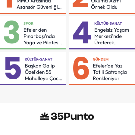
MMO Arasında
Okuma Azmi
Asansör Güvenliği
Örnek Oldu
İçin Önemli Protokol
3
4
SPOR
KÜLTÜR-SANAT
Efeler'den
Engelsiz Yaşam
Pınarbaşı'nda
Merkezi'nde
Yoga ve Pilates
Üreterek
Buluşması
Güçleniyorlar
5
6
KÜLTÜR-SANAT
GÜNDEM
Başkan Galip
Efeler'de Yaz
Özel'den 55
Tatili Satrançla
Mahalleye Çocuk
Renkleniyor
Şenliği