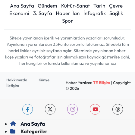
Ana Sayfa
Gündem
Kültür-Sanat
Tarih
Çevre
Ekonomi
3. Sayfa
Haber İlan
İnfografik
Sağlık
Spor
Sitede yayınlanan içerik ve yorumlardan yazarları sorumludur.
Yayınlanan yorumlardan 35Punto sorumlu tutulamaz. Sitedeki tüm
harici linkler ayrı bir sayfada açılır. Sitemizde yayınlanan haber,
köşe yazıları ve fotoğraflar izin alınmaksızın kaynak gösterilse dahi,
herhangi bir ortamda kullanılamaz ve yayınlanamaz
Hakkımızda
Künye
Haber Yazılımı:
TE Bilişim
| Copyright
İletişim
© 2026
Ana Sayfa
Kategoriler